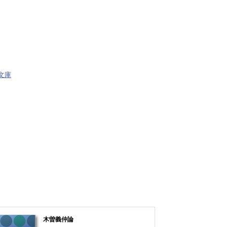
料文庫
木曽義仲論