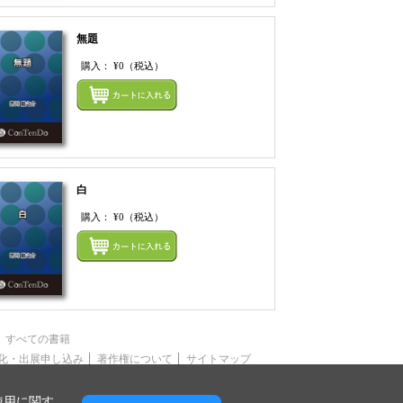
無題
購入：
¥0
（税込）
てカートにいれる
まとめてカートにいれ
白
購入：
¥0
（税込）
てカートにいれる
まとめてカートにいれ
すべての書籍
化・出展申し込み
著作権について
サイトマップ
使用に関す