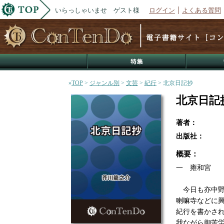
いらっしゃいませ ゲスト様
ログイン
よくある質問
»
TOP
>
ジャンル別
>
文芸
>
紀行
> 北京日記抄
北京日記
著者：
出版社：
概要：
一 雍和宮
今日も亦中野
喇嘛寺などに
紀行を書かさ
我ながら御苦