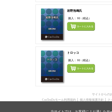
岩野泡鳴氏
購入：
¥0
（税込）
トロッコ
購入：
¥0
（税込）
サイトからの
ConTenDoモール利用規約
個人情報保護方針
ク
当サイトでは、お客様により適したサー