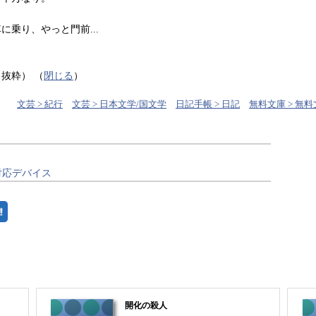
乗り、やっと門前...
り抜粋）
（
閉じる
）
文芸 > 紀行
文芸 > 日本文学/国文学
日記手帳 > 日記
無料文庫 > 無
対応デバイス
開化の殺人