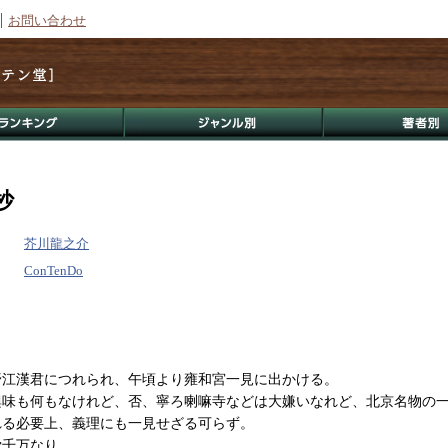
お問い合わせ
抄
芥川龍之介
ConTenDo
江漢君につれられ、午頃より雍和宮一見に出かける。
興味も何もなけれど、否、寧ろ喇嘛寺などは大嫌いなれど、北京名物の
れる必要上、義理にも一見せざる可らず。
労千万なり。