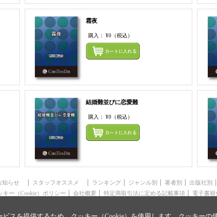
霜夜
購入：
¥0
（税込）
まとめてカートにいれる
まとめ
結婚難並びに恋愛難
購入：
¥0
（税込）
まとめてカートにいれる
まとめ
お知らせ
スタッフオススメ
ランキング
ジャンル別
著者別
出版社別
ッキー（Cookie）ポリシー
会社概要
特定商取引法に定める記載事項
電子書籍
ビスを提供するため、クッキー（Cookie）を使用します。クッキーの