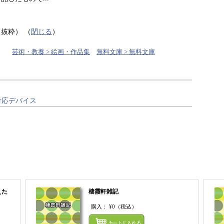
り抜粋）
（
閉じる
）
芸術・教養 > 絵画・作品集
無料文庫 > 無料文庫
対応デバイス
えた
棲霞軒雑記
購入：
¥0
（税込）
まとめ