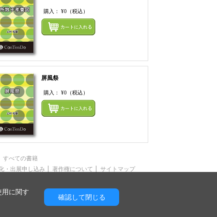
購入：
¥0
（税込）
まとめてカートにいれ
てカートにいれる
屏風祭
購入：
¥0
（税込）
てカートにいれる
まとめてカートにいれ
すべての書籍
化・出展申し込み
著作権について
サイトマップ
使用に関す
確認して閉じる