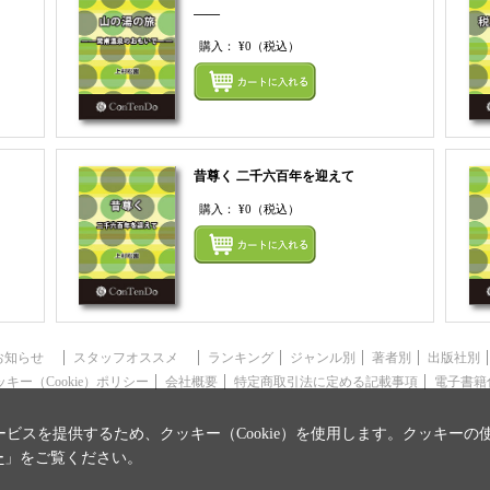
――
購入：
¥0
（税込）
まとめてカートにいれる
まとめ
昔尊く 二千六百年を迎えて
購入：
¥0
（税込）
まとめてカートにいれる
まとめ
お知らせ
スタッフオススメ
ランキング
ジャンル別
著者別
出版社別
ッキー（Cookie）ポリシー
会社概要
特定商取引法に定める記載事項
電子書籍
ビスを提供するため、クッキー（Cookie）を使用します。クッキーの
ー
」をご覧ください。