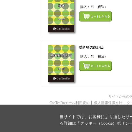
購入：
¥0
（税込）
幼き頃の想い出
購入：
¥0
（税込）
サイトからの
ConTenDoモール利用規約
個人情報保護方針
ク
当サイトでは、お客様により適したサー
る詳細は「
クッキー（Cookie）ポリシ