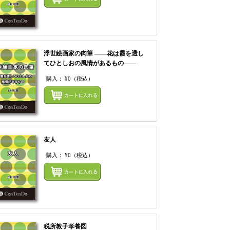
浮世絵画家の肉筆 ――花は霞を透し
てひとしおの風情があるもの――
購入：
¥0
（税込）
てカートにいれる
まとめてカートにいれ
友人
購入：
¥0
（税込）
まとめてカートにいれ
てカートにいれる
税所敦子孝養図