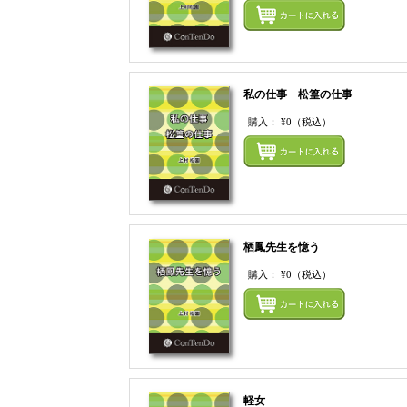
私の仕事 松篁の仕事
購入：
¥0
（税込）
栖鳳先生を憶う
購入：
¥0
（税込）
軽女