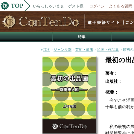
いらっしゃいませ ゲスト様
ログイン
よくある質問
»
TOP
>
ジャンル別
>
芸術・教養
>
絵画・作品集
> 最初
最初の出
著者：
出版社：
概要：
今でこそ洋画
十年も前の我
私の最初の展
勧業博覧会に出