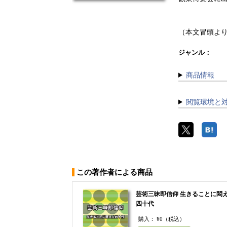
（本文冒頭よ
ジャンル：
商品情報
閲覧環境と
この著作者による商品
芸術三昧即信仰 生きることに悶
四十代
購入：
¥0
（税込）