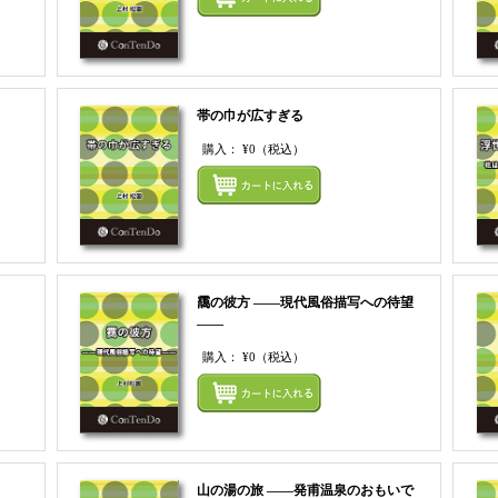
まとめてカートにいれる
帯の巾が広すぎる
購入：
¥0
（税込）
まとめてカートにいれる
まとめ
靄の彼方 ――現代風俗描写への待望
――
購入：
¥0
（税込）
まとめてカートにいれる
まとめ
山の湯の旅 ――発甫温泉のおもいで