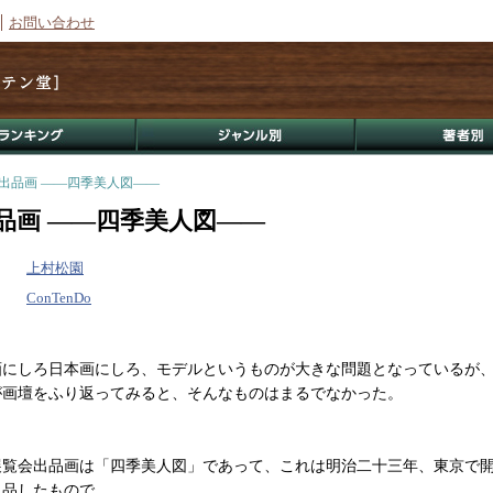
お問い合わせ
の出品画 ――四季美人図――
品画 ――四季美人図――
上村松園
ConTenDo
にしろ日本画にしろ、モデルというものが大きな問題となっているが
が画壇をふり返ってみると、そんなものはまるでなかった。
覧会出品画は「四季美人図」であって、これは明治二十三年、東京で
品したもので...