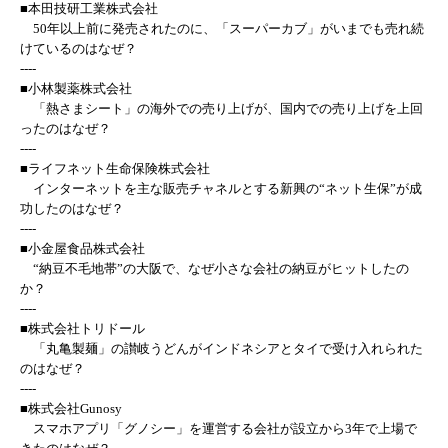
■本田技研工業株式会社
50年以上前に発売されたのに、「スーパーカブ」がいまでも売れ続
けているのはなぜ？
----
■小林製薬株式会社
「熱さまシート」の海外での売り上げが、国内での売り上げを上回
ったのはなぜ？
----
■ライフネット生命保険株式会社
インターネットを主な販売チャネルとする新興の“ネット生保”が成
功したのはなぜ？
----
■小金屋食品株式会社
“納豆不毛地帯”の大阪で、なぜ小さな会社の納豆がヒットしたの
か？
----
■株式会社トリドール
「丸亀製麺」の讃岐うどんがインドネシアとタイで受け入れられた
のはなぜ？
----
■株式会社Gunosy
スマホアプリ「グノシー」を運営する会社が設立から3年で上場で