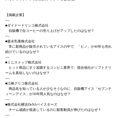
【掲載企業】
----
■ダイドードリンコ株式会社
自販機で缶コーヒーの売り上げがアップしたのはなぜ？
----
■森永乳業株式会社
常に新商品が販売されているアイスの中で、「ピノ」が40年も売れ
続けているのはなぜ？
----
■ミニストップ株式会社
ヒット商品にすぐ追随するコンビニ業界で、競合他社がソフトクリ
ームを真似しないのはなぜ？
----
■江崎グリコ株式会社
商品名を知っている人が少なそうなのに、自販機アイス「セブンテ
ィーンアイス」が30年間人気なのはなぜ？
----
■株式会社横浜DeNAベイスターズ
チーム成績が低迷しているのに観客動員が伸びたのはなぜ？
----