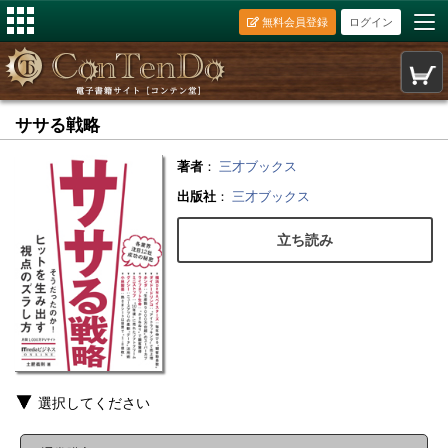
無料会員登録
ログイン
ササる戦略
著者
：
三才ブックス
出版社
：
三才ブックス
立ち読み
選択してください