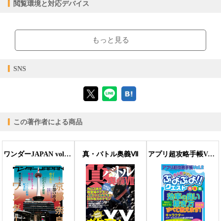
購入
レンタル
閲覧環境と対応デバイス
商品価格（税込）
¥1,078
-
閲覧可能期間
無期限
-
【閲覧環境】
ブラウザビューア・PC版ConTenDoビューア・モバイルビューア
もっと見る
【対応デバイス】
SNS
【ブラウザビューア】
この著作者による商品
【PC版ConTenDoビューア】
ワンダーJAPAN vol.08
真・バトル奥義Ⅶ
アプリ超攻略手帳Vol.2
【モバイルビューア】