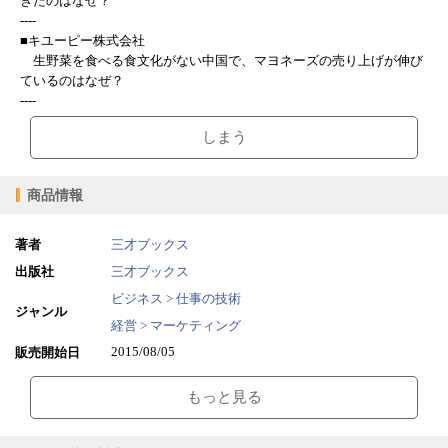
きたのはなぜ？
----
■キユーピー株式会社
生野菜を食べる食文化がない中国で、マヨネーズの売り上げが伸び
ているのはなぜ？
----
しまう
商品情報
著者
三才ブックス
出版社
三才ブックス
ビジネス > 仕事の技術
ジャンル
経営 > マーケティング
2015/08/05
販売開始日
9.21MB
ファイルサイズ
もっと見る
epub
ファイル形式
【販売形態】