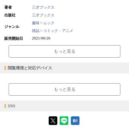
竈門炭治郎×煉獄杏寿郎
竈門炭治郎×栗花落カナヲ
著者
三才ブックス
竈門炭治郎×継国縁壱
出版社
三才ブックス
竈門炭治郎×鬼舞辻無惨
趣味 > ムック
竈門禰豆子×我妻善逸
ジャンル
栗花落カナヲ×嘴平伊之助
雑誌 > コミック・アニメ
嘴平伊之助×神崎アオイ
2021/06/26
販売開始日
竈門禰豆子×冨岡義勇
52.10MB
ファイルサイズ
冨岡義勇×不死川実弥
もっと見る
不死川実弥×不死川玄弥
epub
ファイル形式
伊黒小芭内×甘露寺蜜璃
【販売形態】
甘露寺蜜璃×胡蝶しのぶ
購入
レンタル
閲覧環境と対応デバイス
冨岡義勇×胡蝶しのぶ
商品価格（税込）
¥880
-
冨岡義勇×伊黒小芭内
閲覧可能期間
無期限
-
【閲覧環境】
不死川実弥×伊黒小芭内
悲鳴嶼行冥×時透無一郎
ブラウザビューア・PC版ConTenDoビューア・モバイルビューア
もっと見る
時透無一郎×不死川玄弥
珠世×愈史郎
【対応デバイス】
珠世×胡蝶しのぶ
SNS
不死川実弥×粂野匡近
【ブラウザビューア】
伊黒小芭内×煉獄杏寿郎
宇髄天元×煉獄杏寿郎
胡蝶しのぶ×不死川玄弥