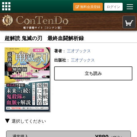
無料会員登録
ログイン
超解読 鬼滅の刃 最終血闘解析録
著者
：
三才ブックス
出版社
：
三才ブックス
立ち読み
選択してください
通常購入