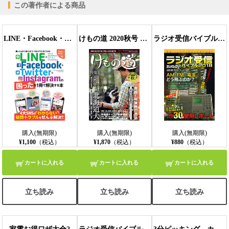
医の目的は<? br> 鬼にならない呼吸使いの存在
この著作者による商品
無惨が竈門家を襲撃した意図
描かれなかった「日の呼吸」十三番目の型 もし使っていたらどうなっ
た!?
LINE・Facebook・Twitter・Instagramの困ったを1冊で解決する本
けもの道 2020秋号 Hunter’s autumN
ラジオ受信バイブル2018
究極生命体「鬼舞辻無惨」 人智を超えたその実態を徹底考察
無惨と産屋敷家の関係
後任がいなかった上弦の伍
ファンを公言! 鬼滅の刃好き タレント著名人名鑑
購入(無期限)
購入(無期限)
購入(無期限)
¥1,100
（税込）
¥1,870
（税込）
¥880
（税込）
カートに入れる
カートに入れる
カートに入れる
立ち読み
立ち読み
立ち読み