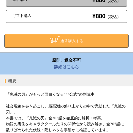
¥880
（税込）
¥880
ギフト購入
（税込）
通常購入する
原則、返金不可
詳細はこちら
概要
『鬼滅の刃』がもっと面白くなる“非公式”の副読本!
社会現象を巻き起こし、最高潮の盛り上がりの中で完結した『鬼滅の
刃』。
本書では、『鬼滅の刃』全205話を徹底的に解析・考察。
物語の裏側をキャラクターふたりの関係性から読み解き、全205話に
散りばめられた伏線・隠しネタを事細かに検証しています。