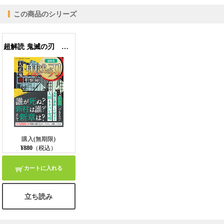
悲鳴嶼行冥×不死川玄弥
この商品のシリーズ
【PC版ConTenDoビューア】
宇髄天元×我妻善逸
村田×後藤
超解読 鬼滅の刃 大正鬼殺考察録
■第二章 物語考察
【モバイルビューア】
------------
1~6巻 竈門炭治郎立志編
7~8巻 無限列車編
8~11巻 吉原遊郭編
12~16巻 刀鍛冶の里・柱稽古編
16~23 巻 無限城決戦編
■第三章 子孫&転生の考察
------------
購入(無期限)
鬼滅の刃 平安~令和年表
¥880
（税込）
「生」は苦しく、限りあるからこそ美しい 作品を貫く輪廻転生の思想
経験は細胞に刻み込まれる!? DNAを超越した「記憶の遺伝」
カートに入れる
子孫転生キャラ紹介
立ち読み
■第四章 作品に残された謎・作品が残した軌跡
------------
最後まで語られなかった「青い彼岸花」の意味 平安時代の無惨の主治