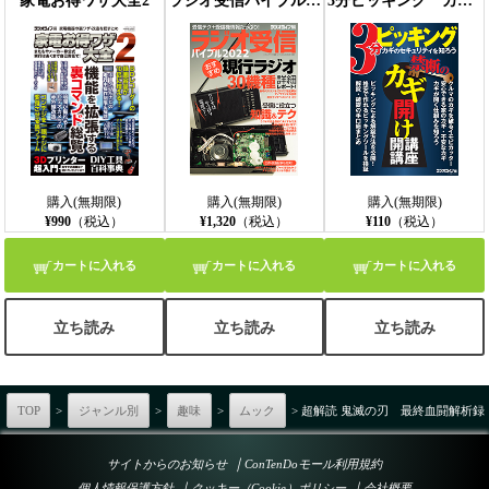
家電お得ワザ大全2
ラジオ受信バイブル2022
3分ピッキング カギのセキュリティを知ろう
購入(無期限)
購入(無期限)
購入(無期限)
¥990
（税込）
¥1,320
（税込）
¥110
（税込）
カートに入れる
カートに入れる
カートに入れる
立ち読み
立ち読み
立ち読み
TOP
>
ジャンル別
>
趣味
>
ムック
> 超解読 鬼滅の刃 最終血闘解析録
｜
サイトからのお知らせ
ConTenDoモール利用規約
｜
｜
個人情報保護方針
クッキー（Cookie）ポリシー
会社概要