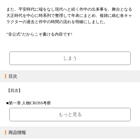
また、平安時代に端をなし現代へと続く作中の出来事を、舞台となる
大正時代を中心に時系列で整理して年表にまとめ、複雑に絡む各キャ
ラクターの過去と作中の時間の流れを明確にしました。
“非公式”だからこそ書ける内容です!
しまう
目次
【目次】
■第一章 人物CROSS考察
------------
もっと見る
竈門炭治郎×竈門禰豆子
竈門炭治郎×我妻善逸
竈門炭治郎×嘴平伊之助
商品情報
竈門炭治郎×冨岡義勇