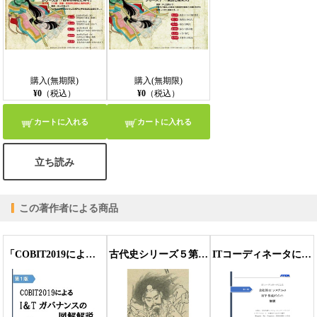
購入(無期限)
購入(無期限)
¥0
（税込）
¥0
（税込）
カートに入れる
カートに入れる
立ち読み
この著作者による商品
「COBIT2019によるI&Tガバナンスの図解解説」第1版
古代史シリーズ５第四部「賀茂大社と籠神社・眞名井神社の神」（全５回合本版）
ITコーディネータによる全社的ITシステムのRFP作成ポイント解説（Reflow版）