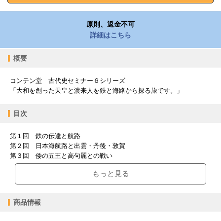
原則、返金不可
詳細はこちら
概要
コンテン堂 古代史セミナー６シリーズ
「大和を創った天皇と渡来人を鉄と海路から探る旅です。」
目次
第１回 鉄の伝達と航路
第２回 日本海航路と出雲・丹後・敦賀
第３回 倭の五王と高句麗との戦い
第４回 雄略・継体天皇の大和統一
もっと見る
第５回 大和の５大古墳群と鉄の路の神
商品情報