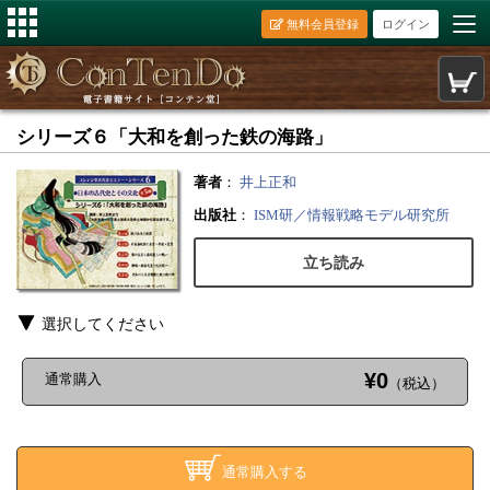
無料会員登録
ログイン
シリーズ６「大和を創った鉄の海路」
著者
：
井上正和
出版社
：
ISM研／情報戦略モデル研究所
立ち読み
選択してください
¥0
通常購入
（税込）
通常購入する