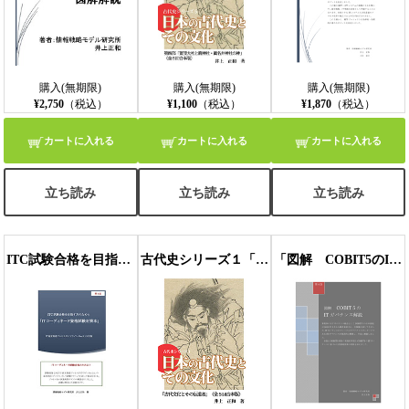
購入(無期限)
購入(無期限)
購入(無期限)
¥2,750
（税込）
¥1,100
（税込）
¥1,870
（税込）
カートに入れる
カートに入れる
カートに入れる
立ち読み
立ち読み
立ち読み
ITC試験合格を目指す方のための「ITコーディネータ資格試験対策本」（ITC PGLVer.3.1対応）(PDF版）
古代史シリーズ１「日本の古代文化とその伝道者」（全５回合本版）
「図解 COBIT5のITガバナンス解説」第4版