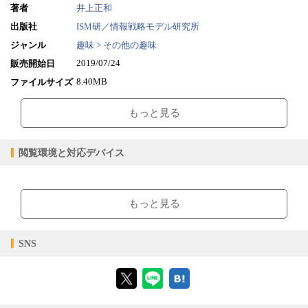
著者
井上正和
出版社
ISM研／情報戦略モデル研究所
ジャンル
趣味 > その他の趣味
2019/07/24
販売開始日
8.40MB
ファイルサイズ
pdf
ファイル形式
もっと見る
【販売形態】
購入
レンタル
商品価格（税込）
¥0
-
閲覧環境と対応デバイス
閲覧可能期間
無期限
-
【閲覧環境】
ブラウザビューア・PC版ConTenDoビューア・モバイルビューア
もっと見る
【対応デバイス】
SNS
【ブラウザビューア】