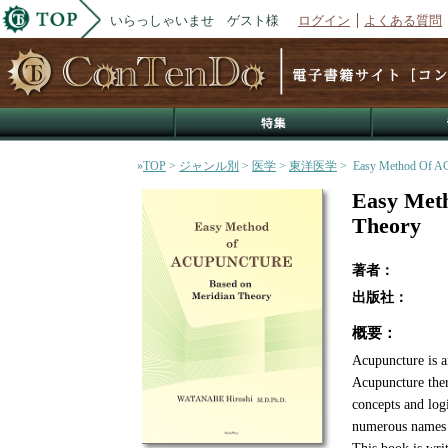
いらっしゃいませ ゲスト様
ログイン
よくある質問
»
TOP
>
ジャンル別
>
医学
>
東洋医学
> Easy Method Of
Easy Me
Theory
著者：
出版社：
概要：
Acupuncture is a
Acupuncture ther
concepts and log
numerous names o