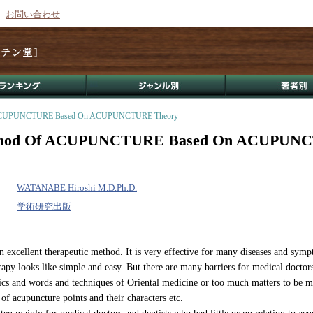
お問い合わせ
 ACUPUNCTURE Based On ACUPUNCTURE Theory
thod Of ACUPUNCTURE Based On ACUPUN
WATANABE Hiroshi M.D.Ph.D.
学術研究出版
n excellent therapeutic method. It is very effective for many diseases and sym
apy looks like simple and easy. But there are many barriers for medical doctors
ics and words and techniques of Oriental medicine or too much matters to be 
f acupuncture points and their characters etc.