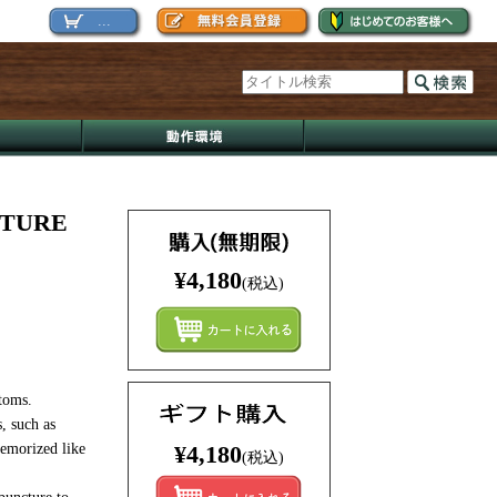
...
CTURE
¥4,180
(税込)
まとめ
ptoms.
, such as
memorized like
¥4,180
(税込)