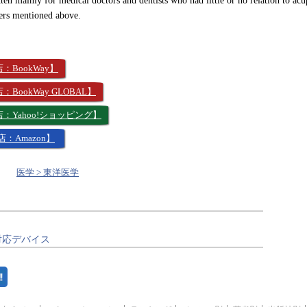
ten mainly for medical doctors and dentists who had little or no relation to ac
ers mentioned above.
BookWay】
BookWay GLOBAL】
：Yahoo!ショッピング】
：Amazon】
医学 > 東洋医学
対応デバイス