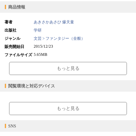
商品情報
著者
あきさかあさひ
爆天童
出版社
学研
ジャンル
文芸 > ファンタジー（全般）
2015/12/23
販売開始日
5.65MB
ファイルサイズ
epub
ファイル形式
もっと見る
【販売形態】
購入
レンタル
商品価格（税込）
¥614
-
閲覧環境と対応デバイス
閲覧可能期間
無期限
-
【閲覧環境】
ブラウザビューア・PC版ConTenDoビューア・モバイルビューア
もっと見る
【対応デバイス】
SNS