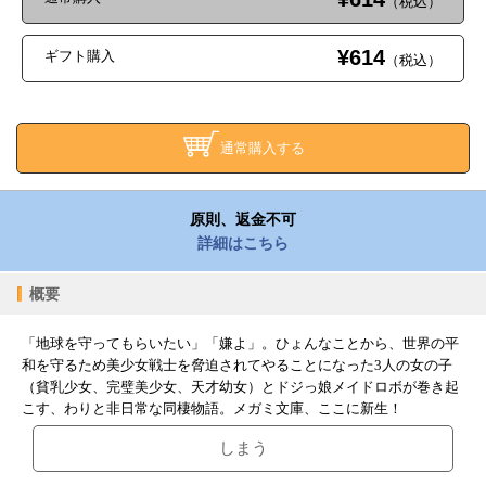
（税込）
¥614
ギフト購入
（税込）
通常購入する
原則、返金不可
詳細はこちら
概要
「地球を守ってもらいたい」「嫌よ」。ひょんなことから、世界の平
和を守るため美少女戦士を脅迫されてやることになった3人の女の子
（貧乳少女、完璧美少女、天才幼女）とドジっ娘メイドロボが巻き起
こす、わりと非日常な同棲物語。メガミ文庫、ここに新生！
しまう