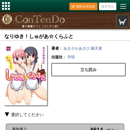
無料会員登録
ログイン
なりゆき！しゅがあ☆くらふと
著者
：
あきさかあさひ
爆天童
出版社
：
学研
立ち読み
選択してください
¥614
通常購入