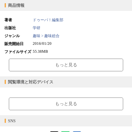
商品情報
著者
ドゥーパ！編集部
出版社
学研
ジャンル
趣味 > 趣味総合
2016/01/20
販売開始日
55.38MB
ファイルサイズ
epub
ファイル形式
もっと見る
【販売形態】
購入
レンタル
商品価格（税込）
¥839
-
閲覧環境と対応デバイス
閲覧可能期間
無期限
-
【閲覧環境】
ブラウザビューア・PC版ConTenDoビューア・モバイルビューア
もっと見る
【対応デバイス】
SNS
【ブラウザビューア】