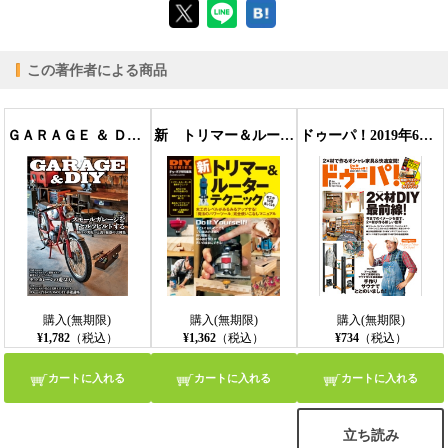
この著作者による商品
【PC版ConTenDoビューア】
ＧＡＲＡＧＥ ＆ ＤＩＹ
新 トリマー＆ルーター テクニック
ドゥーパ！2019年6月号
【モバイルビューア】
購入(無期限)
購入(無期限)
購入(無期限)
¥1,782
（税込）
¥1,362
（税込）
¥734
（税込）
カートに入れる
カートに入れる
カートに入れる
立ち読み