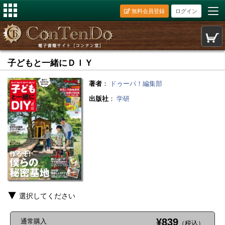
無料会員登録
ログイン
子どもと一緒にＤＩＹ
著者
：
ドゥーパ！編集部
出版社
：
学研
選択してください
¥839
通常購入
（税込）