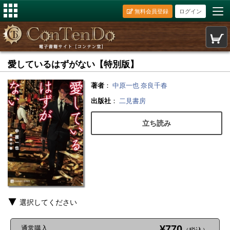
無料会員登録
ログイン
愛しているはずがない【特別版】
著者
：
中原一也
奈良千春
出版社
：
二見書房
立ち読み
選択してください
¥770
通常購入