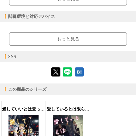
【販売形態】
購入
レンタル
商品価格（税込）
¥770
-
閲覧環境と対応デバイス
閲覧可能期間
無期限
-
【閲覧環境】
ブラウザビューア・PC版ConTenDoビューア・モバイルビューア
もっと見る
【対応デバイス】
SNS
【ブラウザビューア】
この商品のシリーズ
【PC版ConTenDoビューア】
愛していいとは云ってない【特別版】
愛しているとは限らない
【モバイルビューア】