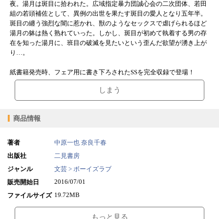
夜。湯月は斑目に拾われた。広域指定暴力団誠心会の二次団体、若田
組の若頭補佐として、異例の出世を果たす斑目の愛人となり五年半。
斑目の纏う強烈な闇に惹かれ、獣のようなセックスで虐げられるほど
湯月の躰は熱く熟れていった。しかし、斑目が初めて執着する男の存
在を知った湯月に、班目の破滅を見たいという歪んだ欲望が湧き上が
り…。
紙書籍発売時、フェア用に書き下ろされたSSを完全収録で登場！
しまう
商品情報
著者
中原一也
奈良千春
出版社
二見書房
ジャンル
文芸 > ボーイズラブ
2016/07/01
販売開始日
19.72MB
ファイルサイズ
epub
ファイル形式
もっと見る