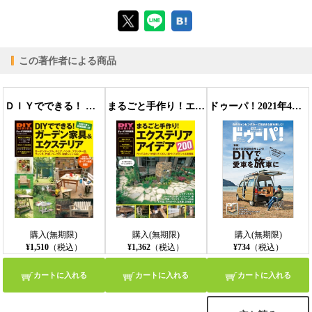
【ブラウザビューア】
この著作者による商品
【PC版ConTenDoビューア】
ＤＩＹでできる！ ガーデン家具＆エクステリア
まるごと手作り！エクステリアアイデア200
ドゥーパ！2021年4月号
【モバイルビューア】
購入(無期限)
購入(無期限)
購入(無期限)
¥1,510
（税込）
¥1,362
（税込）
¥734
（税込）
カートに入れる
カートに入れる
カートに入れる