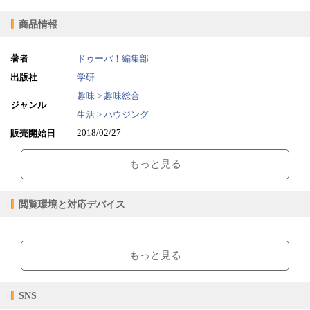
商品情報
著者
ドゥーパ！編集部
出版社
学研
趣味 > 趣味総合
ジャンル
生活 > ハウジング
2018/02/27
販売開始日
84.92MB
ファイルサイズ
もっと見る
epub
ファイル形式
【販売形態】
購入
レンタル
閲覧環境と対応デバイス
商品価格（税込）
¥1,782
-
閲覧可能期間
無期限
-
【閲覧環境】
ブラウザビューア・PC版ConTenDoビューア・モバイルビューア
もっと見る
【対応デバイス】
SNS