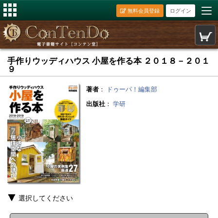
無料会員登録
ログイン
手作りウッディハウス 小屋を作る本 ２０１８－２０１
９
著者
：
ドゥーパ！編集部
出版社
：
学研
選択してください