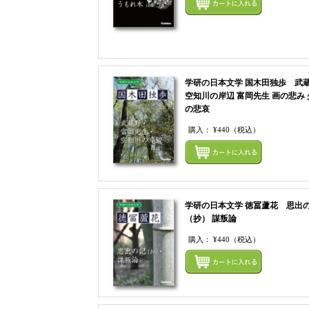
学研の日本文学 国木田独歩 武
空知川の岸辺 富岡先生 画の悲み 
の悲哀
購入：
¥440
（税込）
学研の日本文学 徳冨蘆花 思出
（抄） 謀叛論
購入：
¥440
（税込）