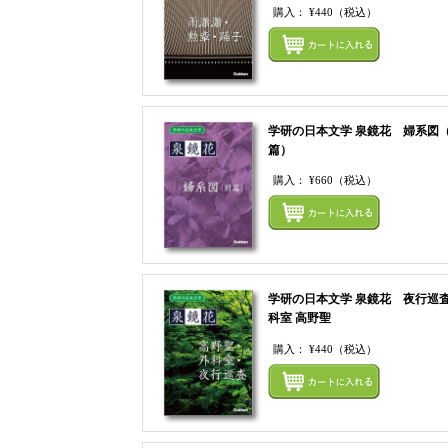
購入：
¥440
（税込）
学研の日本文学 泉鏡花 婦系図
篇）
購入：
¥660
（税込）
学研の日本文学 泉鏡花 夜行巡査
科室 高野聖
購入：
¥440
（税込）