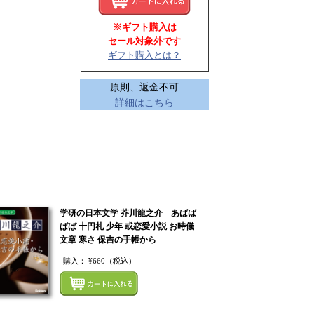
※ギフト購入は
セール対象外です
ギフト購入とは？
原則、返金不可
詳細はこちら
学研の日本文学 芥川龍之介 あばば
ばば 十円札 少年 或恋愛小説 お時儀
文章 寒さ 保吉の手帳から
購入：
¥660
（税込）
てカートにいれる
まとめてカートにいれ