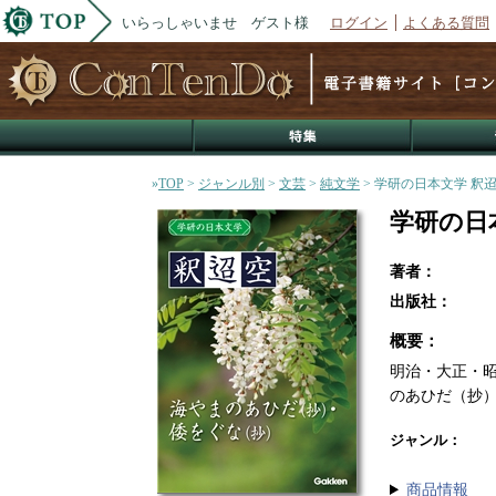
いらっしゃいませ ゲスト様
ログイン
よくある質問
»
TOP
>
ジャンル別
>
文芸
>
純文学
> 学研の日本文学 釈
学研の日
著者：
出版社：
概要：
明治・大正・
のあひだ（抄
ジャンル：
商品情報