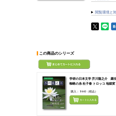
閲覧環境と
この商品のシリーズ
学研の日本文学 芥川龍之介 羅
蜘蛛の糸 杜子春 トロッコ 地獄変
購入：
¥440
（税込）