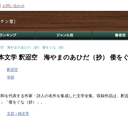
お問い合わせ
迢空 海やまのあひだ（抄） 倭をぐな（抄）
本文学 釈迢空 海やまのあひだ（抄） 倭を
釈迢空
学研
昭和を代表する作家・詩人の名作を集成した文学全集。収録作品は、釈
）」「倭をぐな（抄）」。
文芸 > 純文学