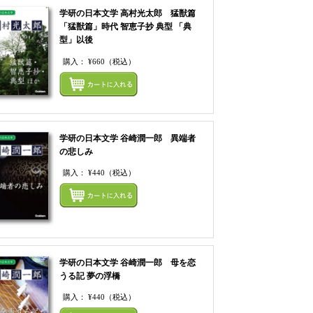
学研の日本文学 高村光太郎 猛獣篇
「猛獣篇」時代 智恵子抄 典型 「典
型」以後
購入：
¥660
（税込）
てカートにいれる
まとめてカートにいれ
学研の日本文学 谷崎潤一郎 異端者
の悲しみ
購入：
¥440
（税込）
てカートにいれる
まとめてカートにいれ
学研の日本文学 谷崎潤一郎 母を恋
うる記 夢の浮橋
購入：
¥440
（税込）
てカートにいれる