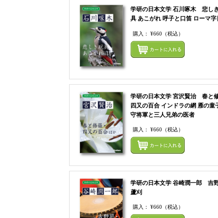
学研の日本文学 石川啄木 悲し
具 あこがれ 呼子と口笛 ローマ字
購入：
¥660
（税込）
学研の日本文学 宮沢賢治 春と
四又の百合 インドラの網 雁の童子
守将軍と三人兄弟の医者
購入：
¥660
（税込）
学研の日本文学 谷崎潤一郎 吉
蘆刈
購入：
¥660
（税込）