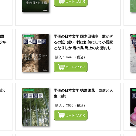
蔵野
学研の日本文学 国木田独歩 欺かざ
少年
るの記（抄） 我は如何にして小説家
となりしか 春の鳥 馬上の友 源おじ
購入：
¥440
（税込）
まとめてカートにいれる
まとめ
の記
学研の日本文学 徳冨蘆花 自然と人
生（抄）
購入：
¥660
（税込）
まとめてカートにいれる
まとめ