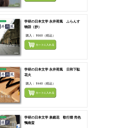
学研の日本文学 永井荷風 ふらんす
物語（抄）
購入：
¥660
（税込）
てカートにいれる
まとめてカートにいれ
学研の日本文学 永井荷風 日和下駄
花火
購入：
¥440
（税込）
てカートにいれる
まとめてカートにいれ
学研の日本文学 泉鏡花 歌行燈 売色
鴨南蛮