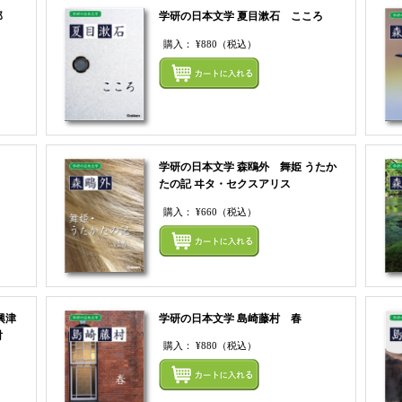
郎
学研の日本文学 夏目漱石 こころ
購入：
¥880
（税込）
まとめてカートにいれる
まとめ
学研の日本文学 森鴎外 舞姫 うたか
たの記 ヰタ・セクスアリス
購入：
¥660
（税込）
まとめてカートにいれる
まとめ
興津
学研の日本文学 島崎藤村 春
討
購入：
¥880
（税込）
まとめ
まとめてカートにいれる