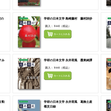
実の
学研の日本文学 島崎藤村 藤村詩抄
購入：
¥440
（税込）
まとめ
まとめてカートにいれる
すみ
学研の日本文学 永井荷風 墨東綺譚
購入：
¥440
（税込）
まとめ
まとめてカートにいれる
 勲
学研の日本文学 永井荷風 葛飾土産
罹災日録