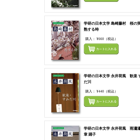
学研の日本文学 島崎藤村 桜の
熟する時
購入：
¥660
（税込）
学研の日本文学 永井荷風 歓楽 
だ川
購入：
¥440
（税込）
学研の日本文学 永井荷風 雨瀟瀟
章 踊子