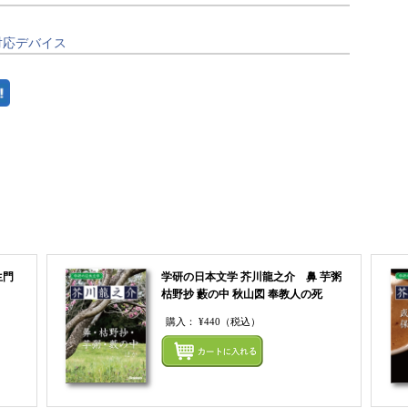
対応デバイス
まとめてカートにいれる
生門
学研の日本文学 芥川龍之介 鼻 芋粥
枯野抄 藪の中 秋山図 奉教人の死
購入：
¥440
（税込）
まとめてカートにいれる
まとめ