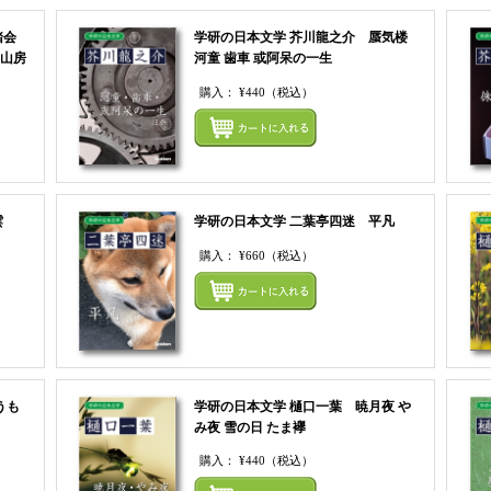
踏会
学研の日本文学 芥川龍之介 蜃気楼
鶴山房
河童 歯車 或阿呆の一生
購入：
¥440
（税込）
まとめてカートにいれる
まとめ
雲
学研の日本文学 二葉亭四迷 平凡
購入：
¥660
（税込）
まとめてカートにいれる
まとめ
うも
学研の日本文学 樋口一葉 暁月夜 や
み夜 雪の日 たま襷
購入：
¥440
（税込）
まとめてカートにいれる
まとめ