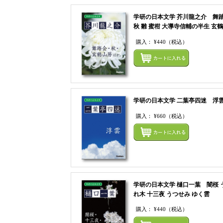
学研の日本文学 芥川龍之介 舞
秋 雛 蜜柑 大導寺信輔の半生 玄
購入：
¥440
（税込）
学研の日本文学 二葉亭四迷 浮
購入：
¥660
（税込）
学研の日本文学 樋口一葉 闇桜 
れ木 十三夜 うつせみ ゆく雲
購入：
¥440
（税込）