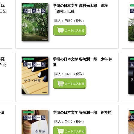
き玩
学研の日本文学 高村光太郎 道程
日記
「道程」以後
購入：
¥660
（税込）
まとめてカートにいれる
まとめ
修羅
学研の日本文学 谷崎潤一郎 少年 神
 北
童
購入：
¥660
（税込）
まとめ
まとめてカートにいれる
野葛
学研の日本文学 谷崎潤一郎 春琴抄
購入：
¥440
（税込）
まとめ