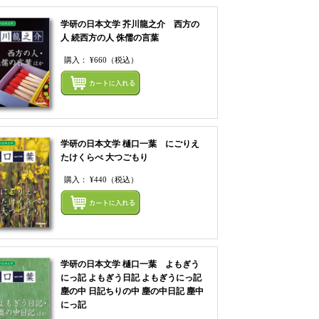
学研の日本文学 芥川龍之介 西方の
人 続西方の人 侏儒の言葉
購入：
¥660
（税込）
てカートにいれる
まとめてカートにいれ
学研の日本文学 樋口一葉 にごりえ
たけくらべ 大つごもり
購入：
¥440
（税込）
てカートにいれる
まとめてカートにいれ
学研の日本文学 樋口一葉 よもぎう
にっ記 よもぎう日記 よもぎうにっ記
塵の中 日記ちりの中 塵の中日記 塵中
にっ記
てカートにいれる