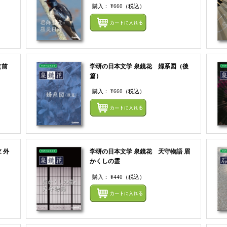
購入：
¥660
（税込）
まとめてカートにいれる
まとめ
（前
学研の日本文学 泉鏡花 婦系図（後
篇）
購入：
¥660
（税込）
まとめてカートにいれる
まとめ
 外
学研の日本文学 泉鏡花 天守物語 眉
かくしの霊
購入：
¥440
（税込）
まとめてカートにいれる
まとめ