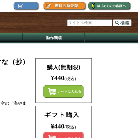
...
ぐな（抄）
¥440
(税込)
まとめ
迢空の「海やま
¥440
(税込)