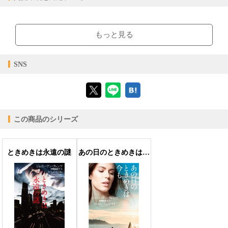
【販売形態】
【閲覧環境】
購入
レンタル
ブラウザビューア・PC版ConTenDoビューア・モバイルビューア
商品価格（税込）
¥990
-
もっと見る
閲覧可能期間
無期限
-
【対応デバイス】
SNS
【ブラウザビューア】
この商品のシリーズ
【PC版ConTenDoビューア】
ときめきは永遠の謎
あの日のときめきは今も
【モバイルビューア】