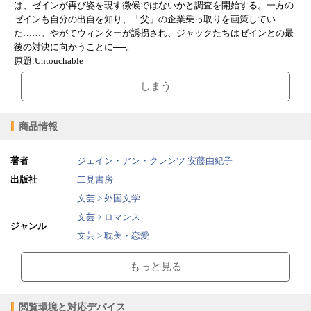
は、ゼインが再び姿を現す徴候ではないかと調査を開始する。一方の
ゼインも自分の出自を知り、「父」の企業乗っ取りを画策してい
た……。やがてウィンターが誘拐され、ジャックたちはゼインとの最
後の対決に向かうことに──。
原題:Untouchable
しまう
商品情報
著者
ジェイン・アン・クレンツ
安藤由紀子
出版社
二見書房
文芸 > 外国文学
文芸 > ロマンス
ジャンル
文芸 > 耽美・恋愛
文芸 > ミステリー/推理/サスペンス（全般）
もっと見る
2020/05/01
販売開始日
2.98MB
ファイルサイズ
閲覧環境と対応デバイス
epub
ファイル形式