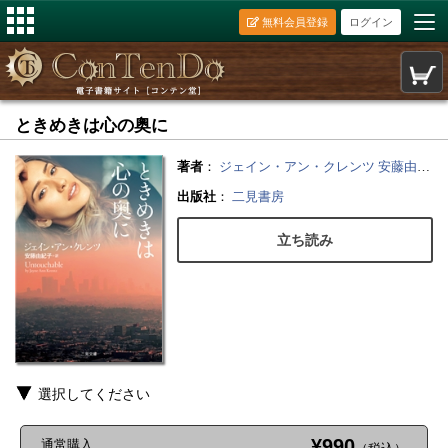
無料会員登録
ログイン
ときめきは心の奥に
著者
：
ジェイン・アン・クレンツ
安藤由紀子
出版社
：
二見書房
立ち読み
選択してください
¥990
通常購入