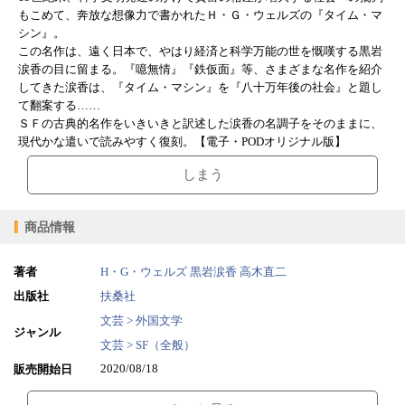
もこめて、奔放な想像力で書かれたＨ・Ｇ・ウェルズの『タイム・マ
シン』。
この名作は、遠く日本で、やはり経済と科学万能の世を慨嘆する黒岩
涙香の目に留まる。『噫無情』『鉄仮面』等、さまざまな名作を紹介
してきた涙香は、『タイム・マシン』を『八十万年後の社会』と題し
て翻案する……
ＳＦの古典的名作をいきいきと訳述した涙香の名調子をそのままに、
現代かな遣いで読みやすく復刻。【電子・PODオリジナル版】
しまう
商品情報
著者
H・G・ウェルズ
黒岩涙香
高木直二
出版社
扶桑社
文芸 > 外国文学
ジャンル
文芸 > SF（全般）
2020/08/18
販売開始日
1.90MB
ファイルサイズ