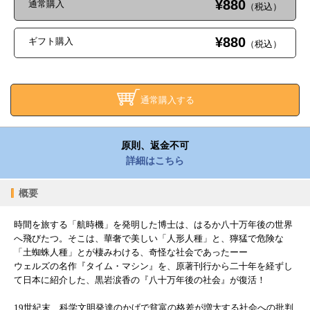
¥880
通常購入
（税込）
¥880
ギフト購入
（税込）
通常購入する
原則、返金不可
詳細はこちら
概要
時間を旅する「航時機」を発明した博士は、はるか八十万年後の世界
へ飛びたつ。そこは、華奢で美しい「人形人種」と、獰猛で危険な
「土蜘蛛人種」とが棲みわける、奇怪な社会であったーー
ウェルズの名作『タイム・マシン』を、原著刊行から二十年を経ずし
て日本に紹介した、黒岩涙香の『八十万年後の社会』が復活！
19世紀末、科学文明発達のかげで貧富の格差が増大する社会への批判