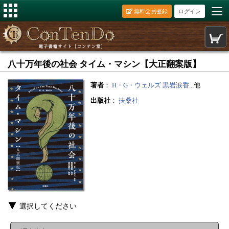
無料会員登録
ログイン
八十万年後の社会 タイム・マシン【大正翻案版】
著者
：
H・G・ウェルズ
黒岩涙香
...他
出版社
：
扶桑社
選択してください