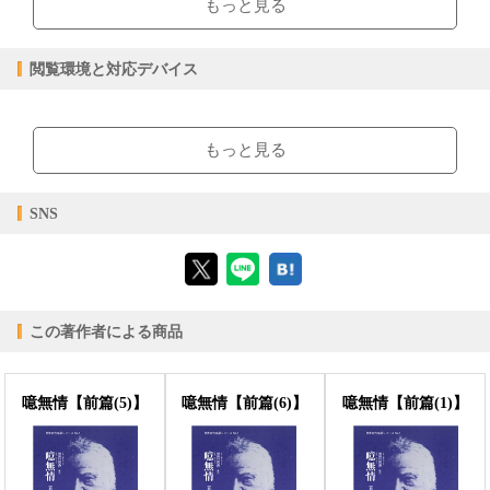
もっと見る
epub
ファイル形式
【販売形態】
購入
レンタル
閲覧環境と対応デバイス
商品価格（税込）
¥880
-
閲覧可能期間
無期限
-
【閲覧環境】
ブラウザビューア・PC版ConTenDoビューア・モバイルビューア
もっと見る
【対応デバイス】
SNS
【ブラウザビューア】
この著作者による商品
【PC版ConTenDoビューア】
噫無情【前篇(5)】
噫無情【前篇(6)】
噫無情【前篇(1)】
【モバイルビューア】