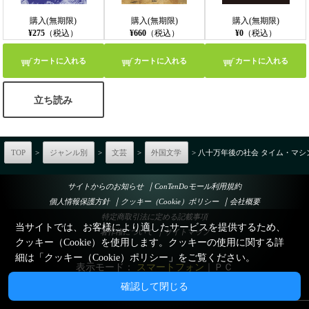
購入(無期限)
購入(無期限)
購入(無期限)
¥275
（税込）
¥660
（税込）
¥0
（税込）
カートに入れる
カートに入れる
カートに入れる
立ち読み
TOP
>
ジャンル別
>
文芸
>
外国文学
> 八十万年後の社会 タイム・マ
｜
サイトからのお知らせ
ConTenDoモール利用規約
｜
｜
個人情報保護方針
クッキー（Cookie）ポリシー
会社概要
特定商取引法に定める記載事項
当サイトでは、お客様により適したサービスを提供するため、
｜
著作権について
サイトマップ
クッキー（Cookie）を使用します。クッキーの使用に関する詳
細は「
クッキー（Cookie）ポリシー
」をご覧ください。
表示モード：
スマートフォン
｜
ＰＣ
確認して閉じる
© Esperant System Co., Ltd.