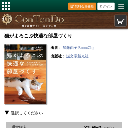
無料会員登録
ログイン
猫がよろこぶ快適な部屋づくり
著者
：
加藤由子
RoomClip
出版社
：
誠文堂新光社
選択してください
¥1,650
通常購入