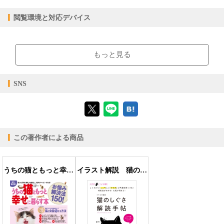
epub
ファイル形式
閲覧環境と対応デバイス
【販売形態】
購入
レンタル
商品価格（税込）
¥1,650
-
【閲覧環境】
閲覧可能期間
無期限
-
ブラウザビューア・PC版ConTenDoビューア・モバイルビューア
もっと見る
【対応デバイス】
SNS
【ブラウザビューア】
この著作者による商品
【PC版ConTenDoビューア】
うちの猫ともっと幸せに暮らす本 お悩み解決法150！
イラスト解説 猫のしぐさ解読手帖
【モバイルビューア】