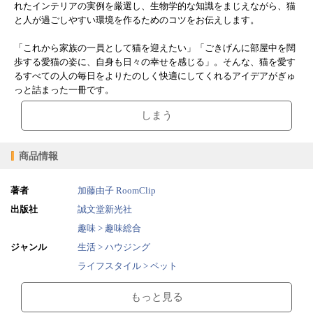
れたインテリアの実例を厳選し、生物学的な知識をまじえながら、猫
と人が過ごしやすい環境を作るためのコツをお伝えします。
「これから家族の一員として猫を迎えたい」「ごきげんに部屋中を闊
歩する愛猫の姿に、自身も日々の幸せを感じる」。そんな、猫を愛す
るすべての人の毎日をよりたのしく快適にしてくれるアイデアがぎゅ
っと詰まった一冊です。
しまう
商品情報
著者
加藤由子
RoomClip
出版社
誠文堂新光社
趣味 > 趣味総合
ジャンル
生活 > ハウジング
ライフスタイル > ペット
2022/06/14
販売開始日
もっと見る
77.22MB
ファイルサイズ