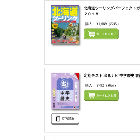
北海道ツーリングパーフェクトガ
２０１８
購入：
¥1,089
（税込）
定期テスト 出るナビ 中学歴史 改
購入：
¥792
（税込）