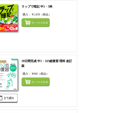
ラップで暗記 中1・5科
購入：
¥1,650
（税込）
まとめてカートにいれ
てカートにいれる
10日間完成 中1・2の総復習 理科 改訂
版
購入：
¥660
（税込）
てカートにいれる
まとめてカートにいれ