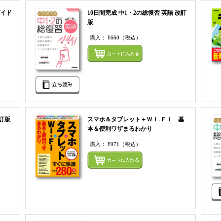
イド
10日間完成 中1・2の総復習 英語 改訂
版
購入：
¥660
（税込）
まとめてカートにいれる
まとめ
訂版
スマホ＆タブレット＋Ｗｉ‐Ｆｉ 基
本＆便利ワザまるわかり
購入：
¥971
（税込）
まとめてカートにいれる
まとめ