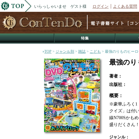
いらっしゃいませ ゲスト様
ログイン
よくある質問
»
TOP
>
ジャンル別
>
雑誌
>
こども
> 最強のりものヒーロー
最強のりも
著者：
出版社：
概要：
※豪華ふろく1
クイズ」は付
線N700Sか
盛りだくさん
ジャンル：