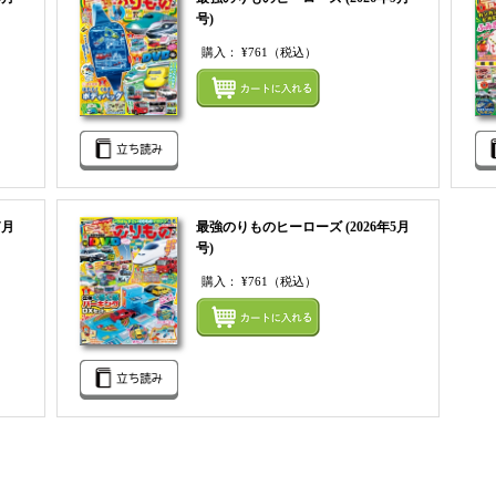
号)
購入：
¥761
（税込）
まとめてカートにいれる
まとめ
7月
最強のりものヒーローズ (2026年5月
号)
購入：
¥761
（税込）
まとめてカートにいれる
まとめ