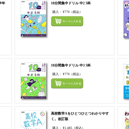
学年
10分間集中ドリル 中2 5科
購入：
¥770
（税込）
まとめてカートにいれる
まとめ
10分間集中ドリル 中3 5科
購入：
¥770
（税込）
まとめ
まとめてカートにいれる
高校数学Aをひとつひとつわかりやす
く。改訂版
購入：
¥1,485
（税込）