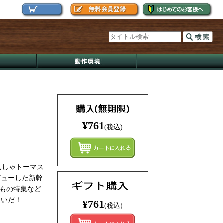
...
¥761
(税込)
まとめ
んしゃトーマス
ビューした新幹
りもの特集など
ろいだ！
¥761
(税込)