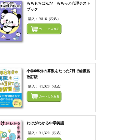
もちもちぱんだ もちっと心理テスト
ブック
購入：
¥816
（税込）
てカートにいれる
まとめてカートにいれ
小学6年分の算数をたった7日で総復習
改訂版
購入：
¥1,320
（税込）
てカートにいれる
まとめてカートにいれ
わけがわかる中学英語
購入：
¥1,320
（税込）