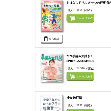
おはなしドリル きせつの行事 低
購入：
¥858
（税込）
2021手編み大好き！
SPRING&SUMMER
購入：
¥1,320
（税込）
社会 改訂版
購入：
¥858
（税込）