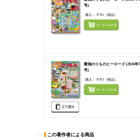
号)
購入：
¥761
（税込）
最強のりものヒーローズ (2026年
号)
購入：
¥761
（税込）
この著作者による商品