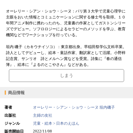
オーレリー・シアン・ショウ・シーヌ：パリ第３大学で児童心理学に
主眼をおいた情報とコミュニケーションに関する修士号を取得。１０
年間アニメ制作に携わったのち、児童書の作家としてガストンシリー
ズでデビュー。ソフロロジーによるセラピーのメソッドを学ぶ、教育
機関などでワークショップを行っている。
垣内 磯子（カキウチイソコ）：東京都出身。早稲田祭学仏文科卒業。
詩人としてデビューし、絵本・童話作家、翻訳家として活躍。小野梓
記念賞、サンリオ 詩とメルヘン賞などを受賞。詩集に『春の通信
簿』、絵本に『よるのとこやさん』などがある。
しまう
商品情報
著者
オーレリー・シアン・ショウ・シーヌ
垣内磯子
出版社
主婦の友社
ジャンル
児童・絵本 > 日本のえほん
2022/11/08
販売開始日