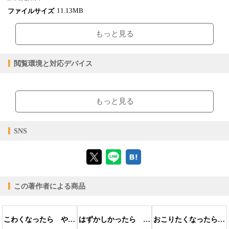
11.13MB
ファイルサイズ
epub
ファイル形式
もっと見る
【販売形態】
購入
レンタル
商品価格（税込）
¥1,320
-
閲覧環境と対応デバイス
閲覧可能期間
無期限
-
【閲覧環境】
ブラウザビューア・PC版ConTenDoビューア・モバイルビューア
もっと見る
【対応デバイス】
SNS
【ブラウザビューア】
この著作者による商品
【PC版ConTenDoビューア】
こわくなったら やってみて！
はずかしかったら やってみて！
おこりたくなったら やってみて！