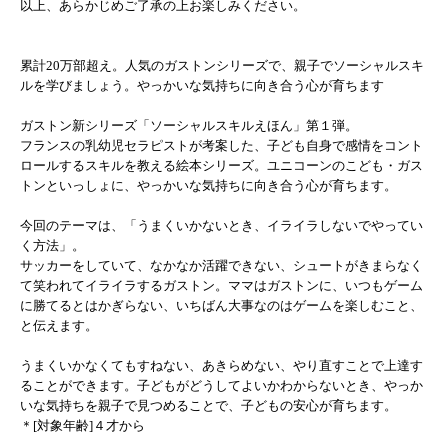
以上、あらかじめご了承の上お楽しみください。
累計20万部超え。人気のガストンシリーズで、親子でソーシャルスキ
ルを学びましょう。やっかいな気持ちに向き合う心が育ちます
ガストン新シリーズ「ソーシャルスキルえほん」第１弾。
フランスの乳幼児セラピストが考案した、子ども自身で感情をコント
ロールするスキルを教える絵本シリーズ。ユニコーンのこども・ガス
トンといっしょに、やっかいな気持ちに向き合う心が育ちます。
今回のテーマは、「うまくいかないとき、イライラしないでやってい
く方法」。
サッカーをしていて、なかなか活躍できない、シュートがきまらなく
て笑われてイライラするガストン。ママはガストンに、いつもゲーム
に勝てるとはかぎらない、いちばん大事なのはゲームを楽しむこと、
と伝えます。
うまくいかなくてもすねない、あきらめない、やり直すことで上達す
ることができます。子どもがどうしてよいかわからないとき、やっか
いな気持ちを親子で見つめることで、子どもの安心が育ちます。
＊[対象年齢]４才から