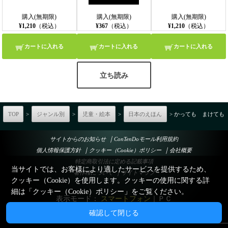
購入(無期限)
購入(無期限)
購入(無期限)
¥1,210
（税込）
¥367
（税込）
¥1,210
（税込）
カートに入れる
カートに入れる
カートに入れる
立ち読み
TOP
>
ジャンル別
>
児童・絵本
>
日本のえほん
> かっても まけても
｜
サイトからのお知らせ
ConTenDoモール利用規約
｜
｜
個人情報保護方針
クッキー（Cookie）ポリシー
会社概要
特定商取引法に定める記載事項
当サイトでは、お客様により適したサービスを提供するため、
｜
著作権について
サイトマップ
クッキー（Cookie）を使用します。クッキーの使用に関する詳
細は「
クッキー（Cookie）ポリシー
」をご覧ください。
表示モード：
スマートフォン
｜
ＰＣ
確認して閉じる
© Esperant System Co., Ltd.