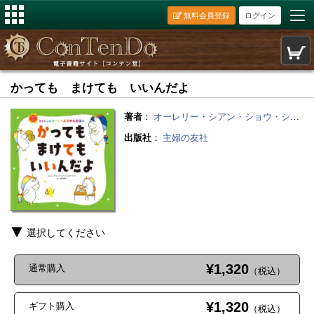
無料会員登録
ログイン
かっても まけても いいんだよ
著者
：
オーレリー・シアン・ショウ・シーヌ
出版社
：
主婦の友社
選択してください
¥1,320
通常購入
（税込）
¥1,320
ギフト購入
（税込）