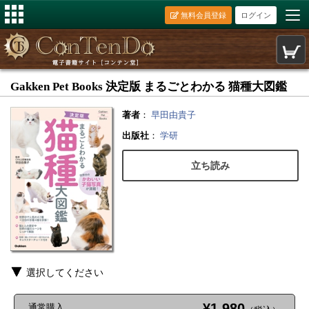
無料会員登録
ログイン
Gakken Pet Books 決定版 まるごとわかる 猫種大図鑑
著者
：
早田由貴子
出版社
：
学研
立ち読み
選択してください
¥1,980
通常購入