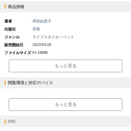
商品情報
著者
早田由貴子
出版社
学研
ジャンル
ライフスタイル > ペット
2023/03/28
販売開始日
61.18MB
ファイルサイズ
epub
ファイル形式
もっと見る
【販売形態】
購入
レンタル
商品価格（税込）
¥1,980
-
閲覧環境と対応デバイス
閲覧可能期間
無期限
-
【閲覧環境】
ブラウザビューア・PC版ConTenDoビューア・モバイルビューア
もっと見る
【対応デバイス】
SNS