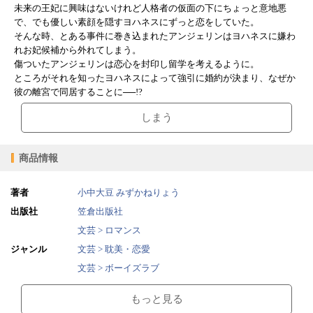
未来の王妃に興味はないけれど人格者の仮面の下にちょっと意地悪
で、でも優しい素顔を隠すヨハネスにずっと恋をしていた。
そんな時、とある事件に巻き込まれたアンジェリンはヨハネスに嫌わ
れお妃候補から外れてしまう。
傷ついたアンジェリンは恋心を封印し留学を考えるように。
ところがそれを知ったヨハネスによって強引に婚約が決まり、なぜか
彼の離宮で同居することに──!?
しまう
商品情報
著者
小中大豆
みずかねりょう
出版社
笠倉出版社
文芸 > ロマンス
ジャンル
文芸 > 耽美・恋愛
文芸 > ボーイズラブ
2023/10/10
販売開始日
もっと見る
4.81MB
ファイルサイズ