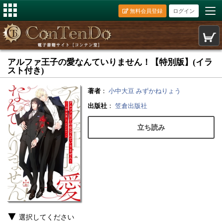
無料会員登録
ログイン
アルファ王子の愛なんていりません！【特別版】(イラ
スト付き)
著者
：
小中大豆
みずかねりょう
出版社
：
笠倉出版社
立ち読み
選択してください