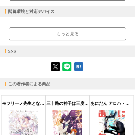
epub
ファイル形式
閲覧環境と対応デバイス
【販売形態】
購入
レンタル
商品価格（税込）
¥990
-
【閲覧環境】
閲覧可能期間
無期限
-
ブラウザビューア・PC版ConTenDoビューア・モバイルビューア
もっと見る
【対応デバイス】
SNS
【ブラウザビューア】
この著作者による商品
【PC版ConTenDoビューア】
モフリーノ先生とないしょのなつやすみ【特別版】
三十路の神子は三度の転移と二度の回帰の末に国王陛下に求婚される
あにだん アロハ・ヌイ・ロア【特別版】(イラスト付き)
【モバイルビューア】