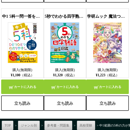
中1 5科一問一答をひとつひとつわかりやすく。
5秒でわかる四字熟語図鑑
学研ムック 魔法つかいプリキュア！ オフィシャルコンプリートブック
購入(無期限)
購入(無期限)
購入(無期限)
¥1,100
（税込）
¥1,320
（税込）
¥1,223
（税込）
カートに入れる
カートに入れる
カートに入れる
立ち読み
立ち読み
立ち読み
TOP
>
ジャンル別
>
参考書・問題集
>
高校受験
> 中1範囲の5科の力