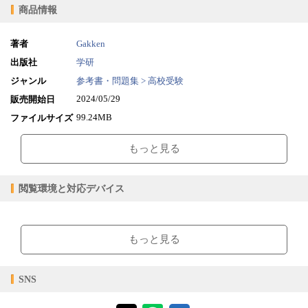
商品情報
著者
Gakken
出版社
学研
ジャンル
参考書・問題集 > 高校受験
2024/05/29
販売開始日
99.24MB
ファイルサイズ
epub
ファイル形式
もっと見る
【販売形態】
購入
レンタル
商品価格（税込）
¥1,540
-
閲覧環境と対応デバイス
閲覧可能期間
無期限
-
【閲覧環境】
ブラウザビューア・PC版ConTenDoビューア・モバイルビューア
もっと見る
【対応デバイス】
SNS
【ブラウザビューア】