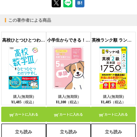
この著作者による商品
【PC版ConTenDoビューア】
高校ひとつひとつわかりやすく 高校数学IIIをひとつひとつわかりやすく。
小学生からできる！ 1日10分英検合格ドリル 5級単語
英検ランク順 ランク順英検2級英単語1750 新装版
【モバイルビューア】
購入(無期限)
購入(無期限)
購入(無期限)
¥1,485
（税込）
¥1,100
（税込）
¥1,485
（税込）
カートに入れる
カートに入れる
カートに入れる
立ち読み
立ち読み
立ち読み