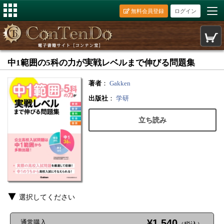
無料会員登録
ログイン
中1範囲の5科の力が実戦レベルまで伸びる問題集
著者
：
Gakken
出版社
：
学研
立ち読み
選択してください
¥1,540
通常購入