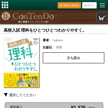
無料会員登録
ログイン
高校入試 理科をひとつひとつわかりやすく。
著者
：
Gakken
出版社
：
学研
立ち読み
選択してください
¥1,375
通常購入