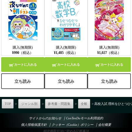
購入(無期限)
購入(無期限)
購入(無期限)
¥990
（税込）
¥1,485
（税込）
¥1,027
（税込）
カートに入れる
カートに入れる
カートに入れる
立ち読み
立ち読み
立ち読み
TOP
>
ジャンル別
>
参考書・問題集
>
全般
> 高校入試 理科をひとつ
｜
サイトからのお知らせ
ConTenDoモール利用規約
｜
｜
個人情報保護方針
クッキー（Cookie）ポリシー
会社概要
特定商取引法に定める記載事項