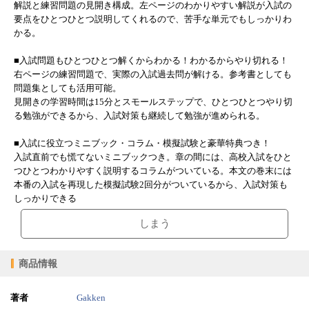
解説と練習問題の見開き構成。左ページのわかりやすい解説が入試の
要点をひとつひとつ説明してくれるので、苦手な単元でもしっかりわ
かる。
■入試問題もひとつひとつ解くからわかる！わかるからやり切れる！
右ページの練習問題で、実際の入試過去問が解ける。参考書としても
問題集としても活用可能。
見開きの学習時間は15分とスモールステップで、ひとつひとつやり切
る勉強ができるから、入試対策も継続して勉強が進められる。
■入試に役立つミニブック・コラム・模擬試験と豪華特典つき！
入試直前でも慌てないミニブックつき。章の間には、高校入試をひと
つひとつわかりやすく説明するコラムがついている。本文の巻末には
本番の入試を再現した模擬試験2回分がついているから、入試対策も
しっかりできる
しまう
商品情報
著者
Gakken