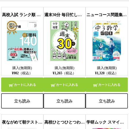
高校入試 ランク順 中学理科140 改訂版
週末30分 毎日忙しい！ひとのための週末30分 中学地理
ニューコース問題集 中3数学 新装版
【モバイルビューア】
購入(無期限)
購入(無期限)
購入(無期限)
¥902
（税込）
¥1,265
（税込）
¥1,320
（税込）
カートに入れる
カートに入れる
カートに入れる
立ち読み
立ち読み
立ち読み
夜ながめて朝テストドリル 小学1年 けいさん
高校ひとつひとつわかりやすく 高校数学Bをひとつひとつわかりやすく。改訂版
学研ムック スマイルプリキュア！ コンプリートファンブック