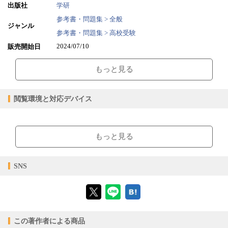
出版社
学研
参考書・問題集 > 全般
ジャンル
参考書・問題集 > 高校受験
2024/07/10
販売開始日
99.22MB
ファイルサイズ
もっと見る
epub
ファイル形式
【販売形態】
購入
レンタル
閲覧環境と対応デバイス
商品価格（税込）
¥1,375
-
閲覧可能期間
無期限
-
【閲覧環境】
ブラウザビューア・PC版ConTenDoビューア・モバイルビューア
もっと見る
【対応デバイス】
SNS
【ブラウザビューア】
この著作者による商品
【PC版ConTenDoビューア】