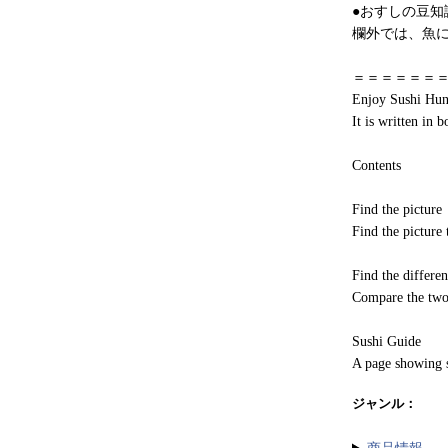
●おすしの豆知
欄外では、魚
＝＝＝＝＝＝
Enjoy Sushi Hu
It is written in 
Contents
Find the picture
Find the picture
Find the differe
Compare the two 
Sushi Guide
A page showing s
ジャンル：