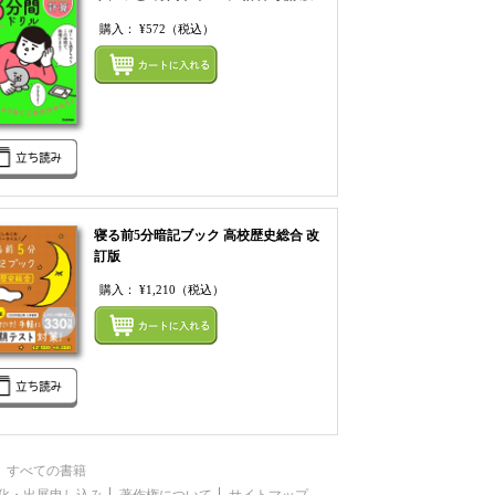
購入：
¥572
（税込）
まとめてカートにいれ
てカートにいれる
寝る前5分暗記ブック 高校歴史総合 改
訂版
購入：
¥1,210
（税込）
てカートにいれる
まとめてカートにいれ
すべての書籍
化・出展申し込み
著作権について
サイトマップ