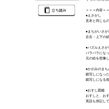
＝＝＝内容＝
●えさがし
見本と同じも
●まちがいさが
左右・上下の
●パズルえさが
バラバラにな
元の絵を想像
●かがみのまち
鏡写しになっ
鏡写しになる
●おすし図鑑
おすしと、お
英語も併記し