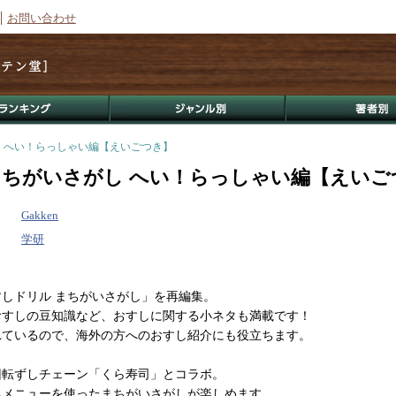
お問い合わせ
し へい！らっしゃい編【えいごつき】
まちがいさがし へい！らっしゃい編【えいご
Gakken
学研
しドリル まちがいさがし」を再編集。
おすしの豆知識など、おすしに関する小ネタも満載です！
れているので、海外の方へのおすし紹介にも役立ちます。
回転ずしチェーン「くら寿司」とコラボ。
気メニューを使ったまちがいさがしが楽しめます。