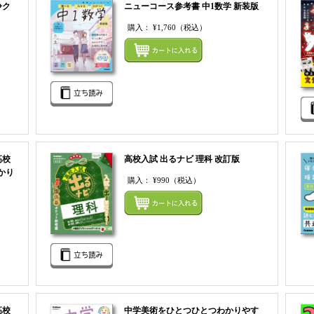
争ク
ニューコース参考書 中1数学 新装版
購入：
¥1,760
（税込）
まとめ
まとめてカートにいれる
高校
高校入試 出るナビ 理科 改訂版
かり
購入：
¥990
（税込）
まとめ
まとめてカートにいれる
高校
中学美術をひとつひとつわかりやす