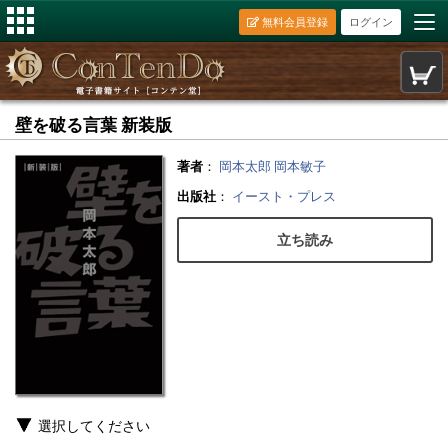
無料会員登録
ログイン
壁を破る言葉 新装版
著者
：
岡本太郎
岡本敏子
出版社
：
イースト・プレス
立ち読み
選択してください