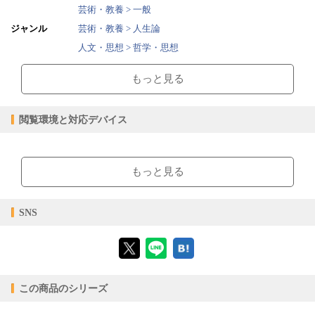
芸術・教養 > 一般
ジャンル
芸術・教養 > 人生論
人文・思想 > 哲学・思想
2024/12/12
販売開始日
もっと見る
33.44MB
ファイルサイズ
epub
ファイル形式
閲覧環境と対応デバイス
【販売形態】
購入
レンタル
商品価格（税込）
¥1,430
-
【閲覧環境】
閲覧可能期間
無期限
-
ブラウザビューア・PC版ConTenDoビューア・モバイルビューア
もっと見る
【対応デバイス】
SNS
【ブラウザビューア】
この商品のシリーズ
【PC版ConTenDoビューア】