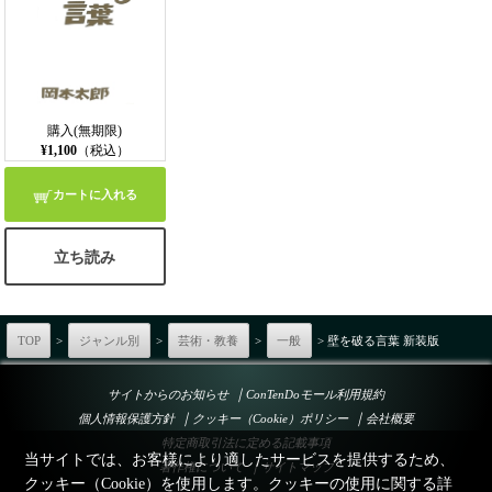
購入(無期限)
¥1,100
（税込）
カートに入れる
立ち読み
TOP
>
ジャンル別
>
芸術・教養
>
一般
> 壁を破る言葉 新装版
｜
サイトからのお知らせ
ConTenDoモール利用規約
｜
｜
個人情報保護方針
クッキー（Cookie）ポリシー
会社概要
特定商取引法に定める記載事項
当サイトでは、お客様により適したサービスを提供するため、
｜
著作権について
サイトマップ
クッキー（Cookie）を使用します。クッキーの使用に関する詳