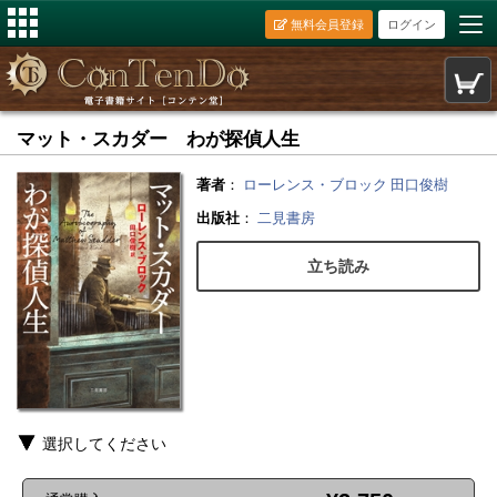
無料会員登録
ログイン
マット・スカダー わが探偵人生
著者
：
ローレンス・ブロック
田口俊樹
出版社
：
二見書房
立ち読み
選択してください