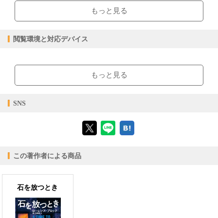
2025/04/01
販売開始日
もっと見る
4.55MB
ファイルサイズ
epub
ファイル形式
閲覧環境と対応デバイス
【販売形態】
購入
レンタル
商品価格（税込）
¥2,750
-
【閲覧環境】
閲覧可能期間
無期限
-
ブラウザビューア・PC版ConTenDoビューア・モバイルビューア
もっと見る
【対応デバイス】
SNS
【ブラウザビューア】
この著作者による商品
【PC版ConTenDoビューア】
石を放つとき
【モバイルビューア】