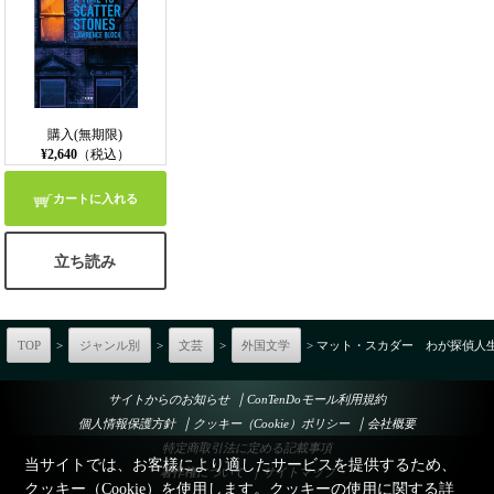
購入(無期限)
¥2,640
（税込）
カートに入れる
立ち読み
TOP
>
ジャンル別
>
文芸
>
外国文学
> マット・スカダー わが探偵人
｜
サイトからのお知らせ
ConTenDoモール利用規約
｜
｜
個人情報保護方針
クッキー（Cookie）ポリシー
会社概要
特定商取引法に定める記載事項
当サイトでは、お客様により適したサービスを提供するため、
｜
著作権について
サイトマップ
クッキー（Cookie）を使用します。クッキーの使用に関する詳