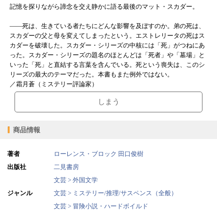
記憶を探りながら諦念を交え静かに語る最後のマット・スカダー。
――死は、生きている者たちにどんな影響を及ぼすのか。弟の死は、
スカダーの父と母を変えてしまったという。エストレリータの死はス
カダーを破壊した。スカダー・シリーズの中核には「死」がつねにあ
った。スカダー・シリーズの題名のほとんどは「死者」や「墓場」と
いった「死」と直結する言葉を含んでいる。死という喪失は、このシ
リーズの最大のテーマだった。本書もまた例外ではない。
／霜月蒼（ミステリー評論家）
しまう
商品情報
著者
ローレンス・ブロック
田口俊樹
出版社
二見書房
文芸 > 外国文学
ジャンル
文芸 > ミステリー/推理/サスペンス（全般）
文芸 > 冒険小説・ハードボイルド