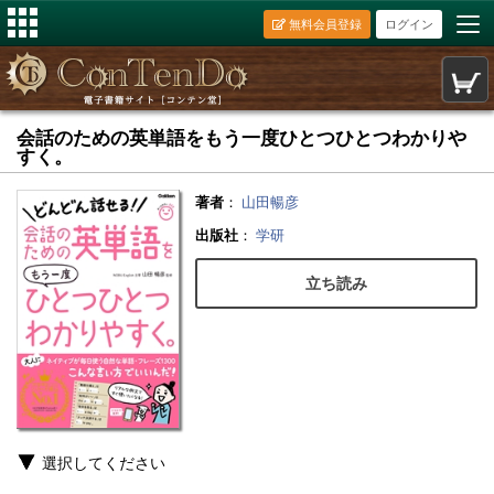
無料会員登録
ログイン
会話のための英単語をもう一度ひとつひとつわかりや
すく。
著者
：
山田暢彦
出版社
：
学研
立ち読み
選択してください