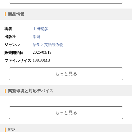
商品情報
著者
山田暢彦
出版社
学研
ジャンル
語学 > 英語読み物
2025/03/19
販売開始日
138.33MB
ファイルサイズ
epub
ファイル形式
もっと見る
【販売形態】
購入
レンタル
商品価格（税込）
¥1,980
-
閲覧環境と対応デバイス
閲覧可能期間
無期限
-
【閲覧環境】
ブラウザビューア・PC版ConTenDoビューア・モバイルビューア
もっと見る
【対応デバイス】
SNS