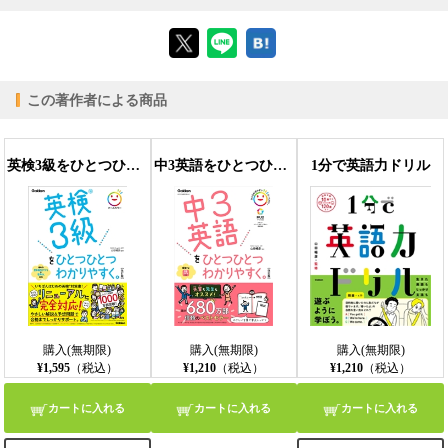
【ブラウザビューア】
この著作者による商品
【PC版ConTenDoビューア】
英検3級をひとつひとつわかりやすく。改訂版
中3英語をひとつひとつわかりやすく。改訂版
1分で英語力ドリル
【モバイルビューア】
購入(無期限)
購入(無期限)
購入(無期限)
¥1,595
（税込）
¥1,210
（税込）
¥1,210
（税込）
カートに入れる
カートに入れる
カートに入れる