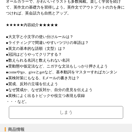
オールカラーで、かわいいイラストも多数掲載。楽しく学習を続け
て、英作文の基礎力を習得しよう。英作文でアウトプットの力を身に
つければ、英会話力も自然とアップ。
★★★★★内容紹介★★★★★
●大文字と小文字の使い分けルールは？
●ライティングで間違いやすいつづりの単語は？
●英文の基本的な語順（文型）は？
●冠詞はどうやってクリアする？
●数えられる名詞と数えられない名詞
●受動態や仮定法など、ニガテな文法もしっかり押さえよう
●comeやgo、giveとgetなど、基本動詞をマスターすればカンタン
●英検対策にもなる、Eメールの書き方は？
●賛成、反対の立場を伝えよう
●なぜ賛成か、なぜ反対か、自分の意見を伝えよう
●英検によく出るトピックや役立つ表現も収録
・・・など。
しまう
商品情報