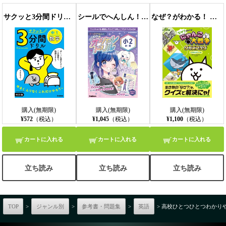
サクッと3分間ドリル 中1数学 改訂版
シールでへんしん！マジカル☆オシャレドリル 小2計算
なぜ？がわかる！ にゃんこ大戦争クイズブック ～生き物のぎもん編～
購入(無期限)
購入(無期限)
購入(無期限)
¥572
（税込）
¥1,045
（税込）
¥1,100
（税込）
カートに入れる
カートに入れる
カートに入れる
立ち読み
立ち読み
立ち読み
TOP
>
ジャンル別
>
参考書・問題集
>
英語
> 高校ひとつひとつわかり