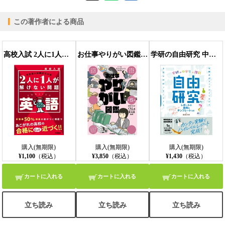
この著作者による商品
【PC版ConTenDoビューア】
高校入試 2人に1人が解けない問題 英語
お仕事やりがい図鑑 第5巻 社会をつくる！くらしを支えるお仕事 仕事の魅力がわかる 将来が楽しみになる
学研の自由研究 中学生の理科 自由研究 差がつく編
【モバイルビューア】
購入(無期限)
購入(無期限)
購入(無期限)
¥1,100
（税込）
¥3,850
（税込）
¥1,430
（税込）
カートに入れる
カートに入れる
カートに入れる
立ち読み
立ち読み
立ち読み