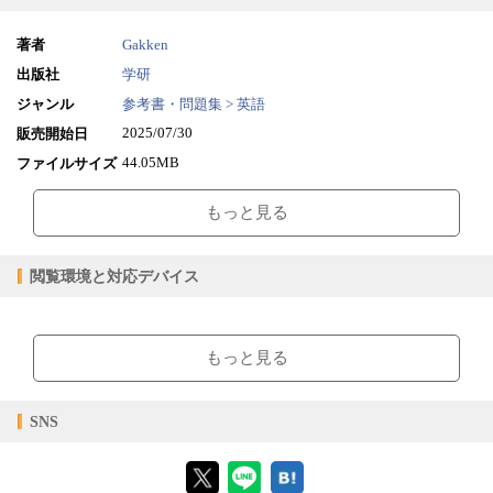
著者
Gakken
出版社
学研
ジャンル
参考書・問題集 > 英語
2025/07/30
販売開始日
44.05MB
ファイルサイズ
epub
ファイル形式
もっと見る
【販売形態】
購入
レンタル
商品価格（税込）
¥1,210
-
閲覧環境と対応デバイス
閲覧可能期間
無期限
-
【閲覧環境】
ブラウザビューア・PC版ConTenDoビューア・モバイルビューア
もっと見る
【対応デバイス】
SNS
【ブラウザビューア】