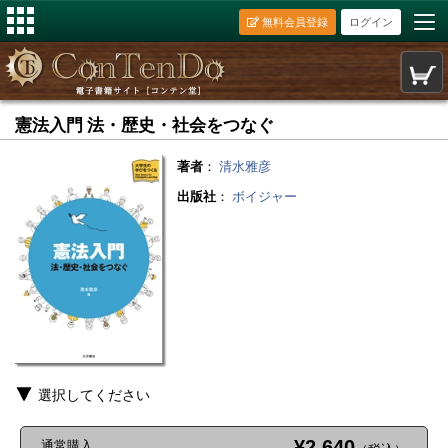
無料会員登録
ログイン
憲法入門 法・歴史・社会をつなぐ
著者
：
清水雅彦
出版社
：
ボイジャー
選択してください
¥2,640
通常購入