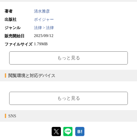
著者
清水雅彦
出版社
ボイジャー
ジャンル
法律 > 法律
2025/09/12
販売開始日
1.79MB
ファイルサイズ
epub
ファイル形式
もっと見る
【販売形態】
購入
レンタル
商品価格（税込）
¥2,640
-
閲覧環境と対応デバイス
閲覧可能期間
無期限
-
【閲覧環境】
ブラウザビューア・PC版ConTenDoビューア・モバイルビューア
もっと見る
【対応デバイス】
SNS
【ブラウザビューア】