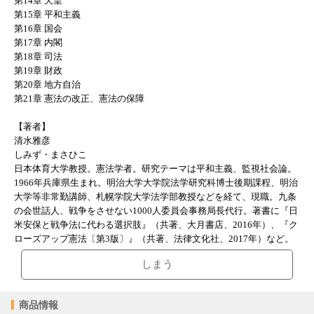
第14章 天皇
第15章 平和主義
第16章 国会
第17章 内閣
第18章 司法
第19章 財政
第20章 地方自治
第21章 憲法の改正、憲法の保障
【著者】
清水雅彦
しみず・まさひこ
日本体育大学教授。憲法学者。研究テーマは平和主義、監視社会論。
1966年兵庫県生まれ。明治大学大学院法学研究科博士後期課程、明治
大学等非常勤講師、札幌学院大学法学部教授などを経て、現職。九条
の会世話人、戦争をさせない1000人委員会事務局長代行。著書に『日
米安保と戦争法に代わる選択肢』（共著、大月書店、2016年）、『ク
ローズアップ憲法〔第3版〕』（共著、法律文化社、2017年）など。
しまう
商品情報