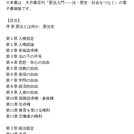
※本書は、大月書店刊『憲法入門――法・歴史・社会をつなぐ』の電
子書籍版です。
【目次】
序 章 憲法とは何か、憲法史
第１部 人権規定
第１章 人権総論
第２章 幸福追求権
第３章 法の下の平等
第４章 思想・良心の自由
第５章 信教の自由
第６章 表現の自由
第７章 学問の自由
第８章 経済的自由
第９章 人身の自由
第10章 国務請求権・参政権
第11章 生存権
第12章 教育を受ける権利
第13章 労働者の権利
第２部 統治規定