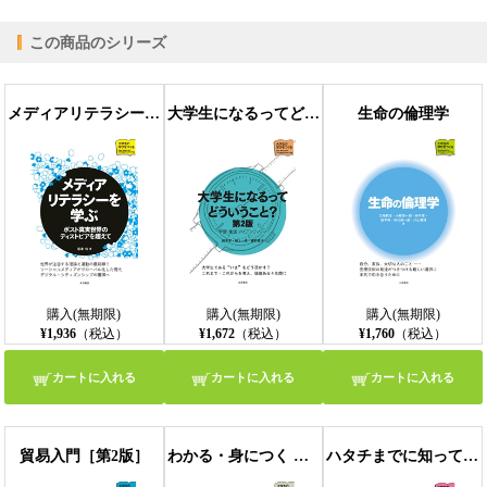
この商品のシリーズ
【PC版ConTenDoビューア】
メディアリテラシーを学ぶ ポスト真実世界のディストピアを超えて
大学生になるってどういうこと？［第２版］ 学習・生活・アイデンティティ
生命の倫理学
【モバイルビューア】
購入(無期限)
購入(無期限)
購入(無期限)
¥1,936
（税込）
¥1,672
（税込）
¥1,760
（税込）
カートに入れる
カートに入れる
カートに入れる
貿易入門［第2版］
わかる・身につく 歴史学の学び方 第2版
ハタチまでに知っておきたい性のこと 第3版