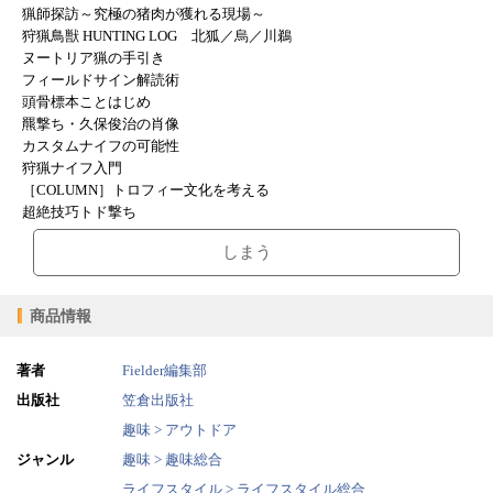
猟師探訪～究極の猪肉が獲れる現場～
狩猟鳥獣 HUNTING LOG 北狐／烏／川鵜
ヌートリア猟の手引き
フィールドサイン解読術
頭骨標本ことはじめ
羆撃ち・久保俊治の肖像
カスタムナイフの可能性
狩猟ナイフ入門
［COLUMN］トロフィー文化を考える
超絶技巧トド撃ち
しまう
商品情報
著者
Fielder編集部
出版社
笠倉出版社
趣味 > アウトドア
ジャンル
趣味 > 趣味総合
ライフスタイル > ライフスタイル総合