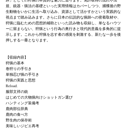
み」としての狩猟の本質的な魅力に迫ります。免許取得の流れや法
規、銃器・猟法の基礎といった実用情報はカバーしつつ、捕獲後の野
生動物をいかに生活へ取り込み、資源として活かすかという実践的な
視点まで踏み込みます。さらに日本の伝説的な猟師への密着取材や、
狩猟に臨むための思想的補助といった読み物も収録し、単なるハウツ
ーに留まらない、狩猟という行為の奥行きと現代的意義を多角的に提
示します。これから狩猟を志す者の感覚を刺激する、新たな一歩を後
押しする一冊となります。
【収録内容】
狩猟の基本
巻狩りの手引き
単独忍び猟の手引き
狩猟の実践と思想
Reload.
服部文祥の銃
はじめての大物猟向けショットガン選び
ハンティング装備考
鹿肉部位辞典
鹿肉の食べ方
野生肉の保存術
美味しいジビエ再考