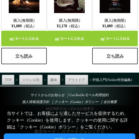
購入(無期限)
購入(無期限)
購入(無期限)
¥1,089
（税込）
¥2,178
（税込）
¥1,089
（税込）
カートに入れる
カートに入れる
カートに入れる
立ち読み
立ち読み
TOP
>
ジャンル別
>
趣味
>
アウトドア
> 狩猟入門(Fielder特別編集)
｜
サイトからのお知らせ
ConTenDoモール利用規約
｜
｜
個人情報保護方針
クッキー（Cookie）ポリシー
会社概要
特定商取引法に定める記載事項
当サイトでは、お客様により適したサービスを提供するため、
｜
著作権について
サイトマップ
クッキー（Cookie）を使用します。クッキーの使用に関する詳
細は「
クッキー（Cookie）ポリシー
」をご覧ください。
表示モード：
スマートフォン
｜
ＰＣ