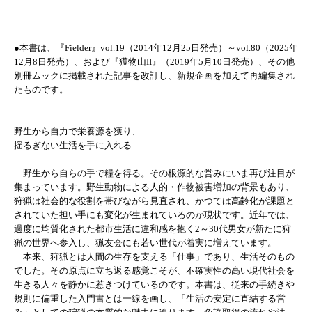
●本書は、『Fielder』vol.19（2014年12月25日発売）～vol.80（2025年
12月8日発売）、および『獲物山II』（2019年5月10日発売）、その他
別冊ムックに掲載された記事を改訂し、新規企画を加えて再編集され
たものです。
野生から自力で栄養源を獲り、
揺るぎない生活を手に入れる
野生から自らの手で糧を得る。その根源的な営みにいま再び注目が
集まっています。野生動物による人的・作物被害増加の背景もあり、
狩猟は社会的な役割を帯びながら見直され、かつては高齢化が課題と
されていた担い手にも変化が生まれているのが現状です。近年では、
過度に均質化された都市生活に違和感を抱く2～30代男女が新たに狩
猟の世界へ参入し、猟友会にも若い世代が着実に増えています。
本来、狩猟とは人間の生存を支える「仕事」であり、生活そのもの
でした。その原点に立ち返る感覚こそが、不確実性の高い現代社会を
生きる人々を静かに惹きつけているのです。本書は、従来の手続きや
規則に偏重した入門書とは一線を画し、「生活の安定に直結する営