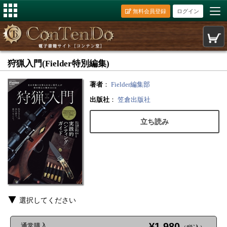
無料会員登録
ログイン
狩猟入門(Fielder特別編集)
著者
：
Fielder編集部
出版社
：
笠倉出版社
立ち読み
選択してください
¥1,980
通常購入