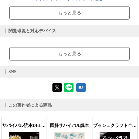
2026/05/15
販売開始日
もっと見る
53.35MB
ファイルサイズ
epub
ファイル形式
閲覧環境と対応デバイス
【販売形態】
購入
レンタル
商品価格（税込）
¥1,980
-
【閲覧環境】
閲覧可能期間
無期限
-
ブラウザビューア・PC版ConTenDoビューア・モバイルビューア
もっと見る
【対応デバイス】
SNS
【ブラウザビューア】
この著作者による商品
【PC版ConTenDoビューア】
サバイバル読本DELUXE(Fielder特別編集)
図解サバイバル読本
ブッシュクラフト全書(Fielder特別編集)
【モバイルビューア】