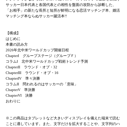
サッカー日本代表と各国代表との相性を盤面の攻防から診断した、
「お相手」の新たな長所と短所が鮮明になる恋活マッチング本、婚活
マッチング本ならぬサッカー蹴活本!!
【構成】
はじめに
本書の読み方
2026年北中米ワールドカップ開催日程
ChapterI グループステージ（グループＦ）
コラムI 北中米ワールドカップ戦術トレンド予測
ChapterII ラウンド・オブ・32
ChapterIII ラウンド・オブ・16
ChapterIV 準々決勝
コラムII 問われるのはサッカーの「意味」
ChapterV 準決勝
ChapterVI 決勝
おわりに
※この商品はタブレットなど大きいディスプレイを備えた端末で読む
ことに適しています。また、文字だけを拡大することや、文字列のハ