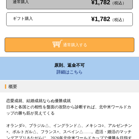
¥1,782
通常購入
（税込）
¥1,782
ギフト購入
（税込）
通常購入する
原則、返金不可
詳細はこちら
概要
恋愛成就、結婚成就ならぬ優勝成就
日本と各国との相性を盤面の攻防から診断すれば、北中米ワールドカ
ップの勝ち筋が見えてくる
オランダ○、ブラジル△、イングランド△、メキシコ○、アルゼンチン
×、ポルトガル△、フランス×、スペイン△……。恋活・婚活のマッチ
ングアプリさながらに、2026年北中米ワールドカップで優勝を目指す