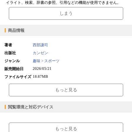
イライト、検索、辞書の参照、引用などの機能が使用できません。
しまう
商品情報
著者
西部謙司
出版社
カンゼン
ジャンル
趣味 > スポーツ
2026/05/21
販売開始日
18.87MB
ファイルサイズ
epub
ファイル形式
もっと見る
【販売形態】
購入
レンタル
商品価格（税込）
¥1,782
-
閲覧環境と対応デバイス
閲覧可能期間
無期限
-
【閲覧環境】
ブラウザビューア・PC版ConTenDoビューア・モバイルビューア
もっと見る