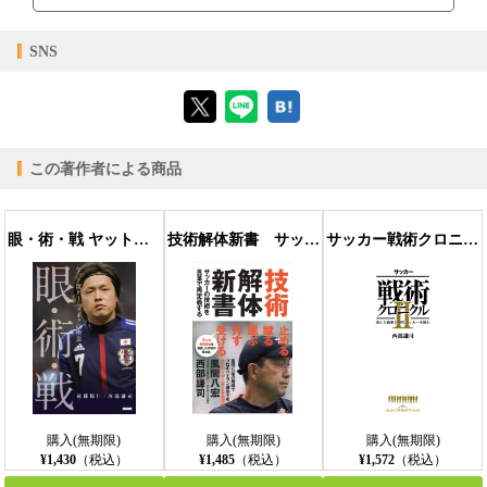
【対応デバイス】
SNS
【ブラウザビューア】
この著作者による商品
【PC版ConTenDoビューア】
眼・術・戦 ヤット流ゲームメイクの極意
技術解体新書 サッカーの技術を言葉で再定義する
サッカー戦術クロニクルII
【モバイルビューア】
購入(無期限)
購入(無期限)
購入(無期限)
¥1,430
（税込）
¥1,485
（税込）
¥1,572
（税込）