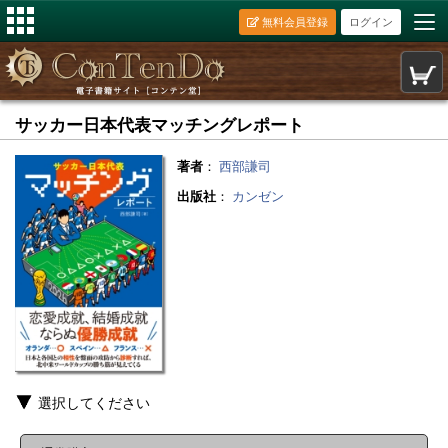
無料会員登録
ログイン
サッカー日本代表マッチングレポート
著者
：
西部謙司
出版社
：
カンゼン
選択してください