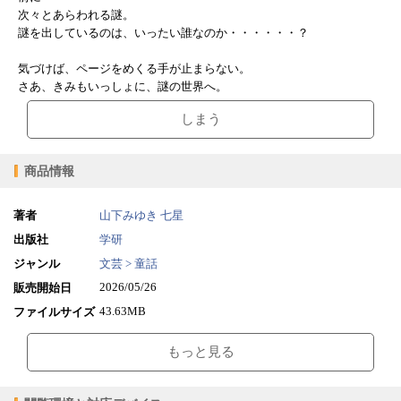
次々とあらわれる謎。
謎を出しているのは、いったい誰なのか・・・・・・？
気づけば、ページをめくる手が止まらない。
さあ、きみもいっしょに、謎の世界へ。
しまう
商品情報
著者
山下みゆき
七星
出版社
学研
ジャンル
文芸 > 童話
2026/05/26
販売開始日
43.63MB
ファイルサイズ
epub
ファイル形式
もっと見る
【販売形態】
購入
レンタル
商品価格（税込）
¥1,320
-