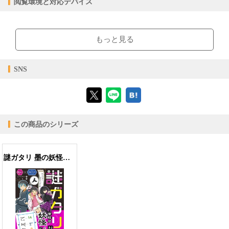
閲覧環境と対応デバイス
閲覧可能期間
無期限
-
【閲覧環境】
ブラウザビューア・PC版ConTenDoビューア・モバイルビューア
もっと見る
【対応デバイス】
SNS
【ブラウザビューア】
この商品のシリーズ
【PC版ConTenDoビューア】
謎ガタリ 墨の妖怪と学校の七不思議
【モバイルビューア】