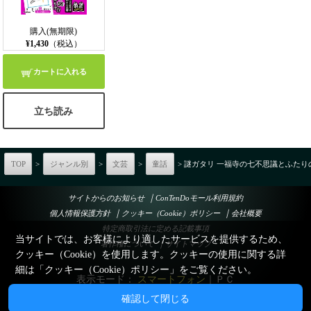
購入(無期限)
¥1,430
（税込）
カートに入れる
立ち読み
TOP
>
ジャンル別
>
文芸
>
童話
> 謎ガタリ 一福寺の七不思議とふたり
｜
サイトからのお知らせ
ConTenDoモール利用規約
｜
｜
個人情報保護方針
クッキー（Cookie）ポリシー
会社概要
特定商取引法に定める記載事項
当サイトでは、お客様により適したサービスを提供するため、
｜
著作権について
サイトマップ
クッキー（Cookie）を使用します。クッキーの使用に関する詳
細は「
クッキー（Cookie）ポリシー
」をご覧ください。
表示モード：
スマートフォン
｜
ＰＣ
確認して閉じる
© Esperant System Co., Ltd.