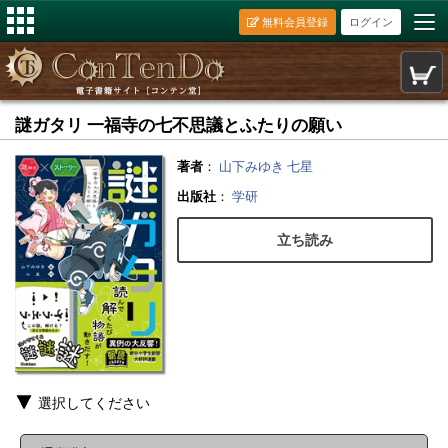
無料会員登録
ログイン
謎ガタリ 一福寺の七不思議とふたりの願い
著者
：
山下みゆき
七星
出版社
：
学研
立ち読み
選択してください