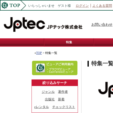
いらっしゃいませ ゲスト様
ログイン
よくある質問
お問い合わせ
»
TOP
> 特集一覧
特集一
絞り込みサーチ
ジャンル
著作者
出版社
新着
eレンタル
チェックリスト