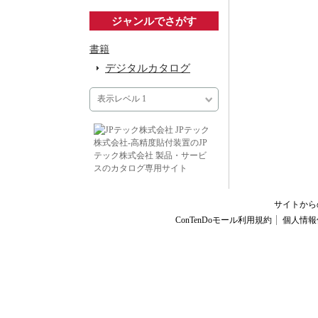
ジャンルでさがす
書籍
デジタルカタログ
表示レベル 1
JPテック
株式会社‐高精度貼付装置のJP
テック株式会社 製品・サービ
スのカタログ専用サイト
サイトか
ConTenDoモール利用規約
個人情報