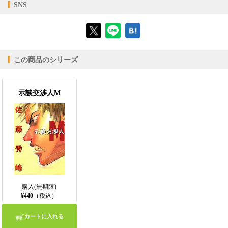
【対応デバイス】
SNS
【ブラウザビューア】
この商品のシリーズ
【PC版ConTenDoビューア】
示談交渉人M
【モバイルビューア】
購入(無期限)
¥440
（税込）
カートに入れる