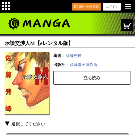
無料会員登録
ログイン
示談交渉人M【eレンタル版】
著者
：
佐藤秀峰
出版社
：
佐藤漫画製作所
立ち読み
選択してください