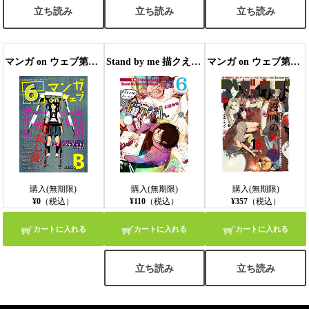
立ち読み
立ち読み
立ち読み
マンガ on ウェブ第6号 side-B 無料お試し版〔雑誌〕
Stand by me 描クえもん 分冊版6
マンガ on ウェブ第16号
購入(無期限)
購入(無期限)
購入(無期限)
¥0
（税込）
¥110
（税込）
¥357
（税込）
カートに入れる
カートに入れる
カートに入れる
立ち読み
立ち読み