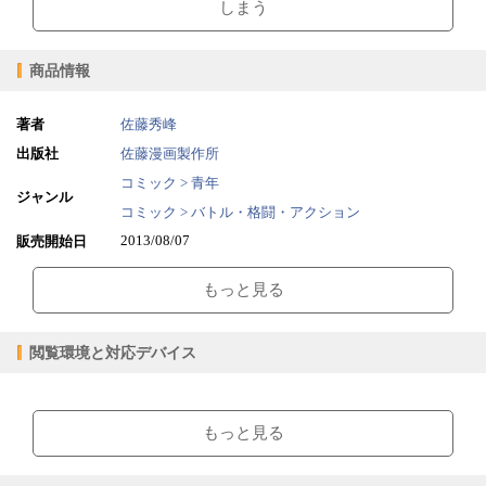
しまう
商品情報
著者
佐藤秀峰
出版社
佐藤漫画製作所
コミック > 青年
ジャンル
コミック > バトル・格闘・アクション
2013/08/07
販売開始日
167.43MB
ファイルサイズ
もっと見る
epub
ファイル形式
【販売形態】
購入
レンタル
閲覧環境と対応デバイス
商品価格（税込）
-
¥110
閲覧可能期間
-
14日間
【閲覧環境】
ダウンロード回数
-
制限なし
ブラウザビューア・PC版ConTenDoビューア・モバイルビューア
もっと見る
ダウンロード可能期間
-
無期限