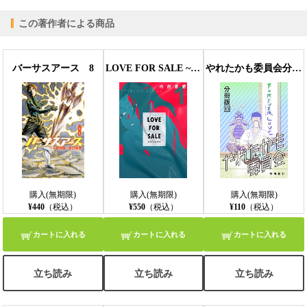
この著作者による商品
バーサスアース 8
LOVE FOR SALE ~俺様のお値段~ 1巻
やれたかも委員会分冊版 13
購入(無期限)
購入(無期限)
購入(無期限)
¥440
（税込）
¥550
（税込）
¥110
（税込）
カートに入れる
カートに入れる
カートに入れる
立ち読み
立ち読み
立ち読み