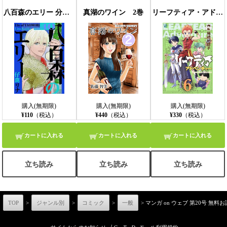
八百森のエリー 分冊版40
真湖のワイン 2巻
リーフティア・アドベンチャー 6巻
購入(無期限)
購入(無期限)
購入(無期限)
¥110
（税込）
¥440
（税込）
¥330
（税込）
カートに入れる
カートに入れる
カートに入れる
立ち読み
立ち読み
立ち読み
TOP
>
ジャンル別
>
コミック
>
一般
> マンガ on ウェブ 第20号 無料