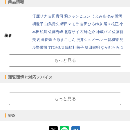
商品情報
仔鹿リナ
吉田貴司
莉ジャンヒュン
うえみあゆみ
鷲岡
胡世子
白鳥貴久
郷田マモラ
吉田ひろゆき
尾々根正
小
本田絵舞
佐藤秀峰
北森サイ
左紳之介
神威バズ
佐藤智
著者
美
内田春菊
石原まこちん
虎井シュメール
一智和智
見
ル野栄司
TTOMUU
陽崎杜萌子
柴田敏明
なかむらみつ
のり
もっと見る
出版社
電書バト
コミック > 一般
ジャンル
閲覧環境と対応デバイス
コミック > 青年
2020/01/01
販売開始日
【閲覧環境】
153ページ
ページ数
ブラウザビューア・PC版ConTenDoビューア・モバイルビューア
もっと見る
94.68MB
ファイルサイズ
epub
ファイル形式
【対応デバイス】
SNS
【販売形態】
購入
レンタル
【ブラウザビューア】
商品価格（税込）
¥0
-