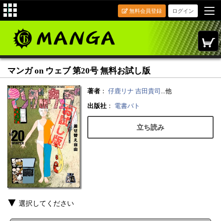
無料会員登録
ログイン
マンガ on ウェブ 第20号 無料お試し版
著者
：
仔鹿リナ
吉田貴司
...他
出版社
：
電書バト
立ち読み
選択してください