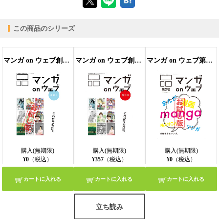
閲覧可能期間
無期限
-
この商品のシリーズ
【PC版ConTenDoビューア】
マンガ on ウェブ創刊号 無料お試し版〔雑誌〕
マンガ on ウェブ創刊号
マンガ on ウェブ第２号 無料お試し版〔雑誌〕
【モバイルビューア】
購入(無期限)
購入(無期限)
購入(無期限)
¥0
（税込）
¥357
（税込）
¥0
（税込）
カートに入れる
カートに入れる
カートに入れる
立ち読み