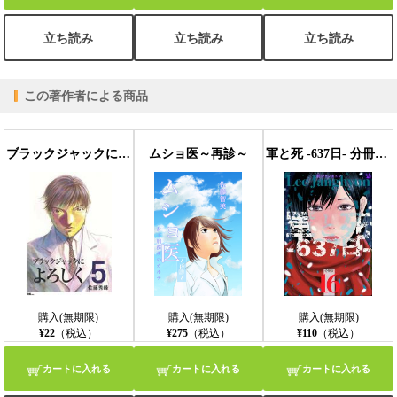
立ち読み
立ち読み
立ち読み
この著作者による商品
ブラックジャックによろしく ５
ムショ医～再診～
軍と死 -637日- 分冊版16
購入(無期限)
購入(無期限)
購入(無期限)
¥22
（税込）
¥275
（税込）
¥110
（税込）
カートに入れる
カートに入れる
カートに入れる