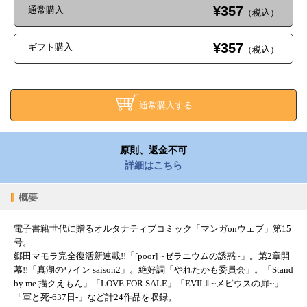
¥357
通常購入
（税込）
¥357
ギフト購入
（税込）
通常購入する
原則、返金不可
詳細はこちら
概要
電子書籍世代に贈るオルタナティブコミック「マンガonウェブ」第15
号。
郷田マモラ完全復活新連載!!「[poor] ~ゼラニウムの誘惑~」。第2章開
幕!!「真湖のワイン saison2」。絶好調「やれたかも委員会」。「Stand
by me 描クえもん」「LOVE FOR SALE」「EVILⅡ ~メビウスの扉~」
「軍と死-637日-」など計24作品を収録。