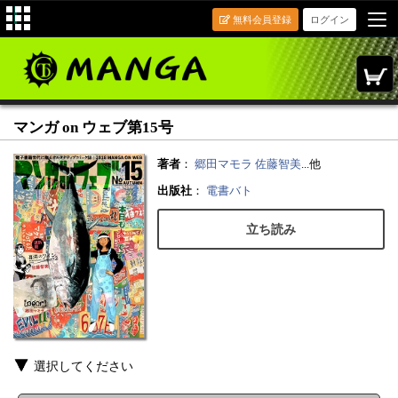
無料会員登録
ログイン
マンガ on ウェブ第15号
著者
：
郷田マモラ
佐藤智美
...他
出版社
：
電書バト
立ち読み
選択してください