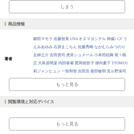
しまう
商品情報
郷田マモラ
佐藤智美
UNA
オヌマヨシテル
神威バズ
う
えみあゆみ
石原まこちん
佐藤秀峰
なかむらみつのり
左紳之介
吉田貴司
虎井シュメール
小本田絵舞
尾々根
著者
正
大鳥居明楽
内田春菊
鷲岡胡世子
塀内夏子
TTOMUU
莉ジャンヒュン
一智和智
吉田浩
柴田敏明
見ル野栄司
陽崎杜萌子
もっと見る
出版社
電書バト
コミック > 一般
ジャンル
閲覧環境と対応デバイス
コミック > 青年
2018/10/01
販売開始日
【閲覧環境】
626ページ
ページ数
ブラウザビューア・PC版ConTenDoビューア・モバイルビューア
もっと見る
390.81MB
ファイルサイズ