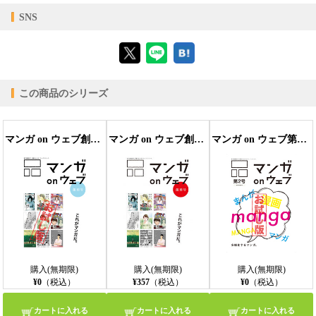
epub
ファイル形式
【対応デバイス】
SNS
【販売形態】
購入
レンタル
【ブラウザビューア】
商品価格（税込）
¥357
-
閲覧可能期間
無期限
-
この商品のシリーズ
【PC版ConTenDoビューア】
マンガ on ウェブ創刊号 無料お試し版〔雑誌〕
マンガ on ウェブ創刊号
マンガ on ウェブ第２号 無料お試し版〔雑誌〕
【モバイルビューア】
購入(無期限)
購入(無期限)
購入(無期限)
¥0
（税込）
¥357
（税込）
¥0
（税込）
カートに入れる
カートに入れる
カートに入れる