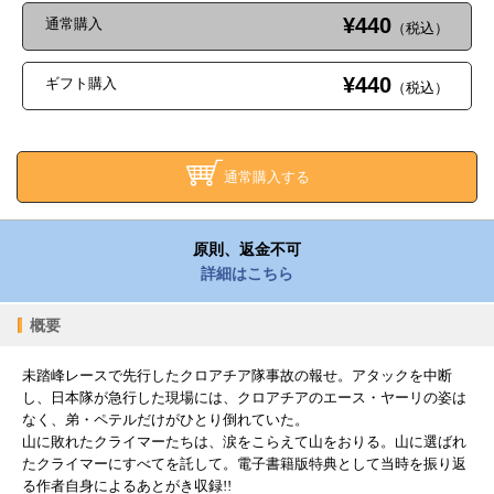
¥440
通常購入
（税込）
¥440
ギフト購入
（税込）
通常購入する
原則、返金不可
詳細はこちら
概要
未踏峰レースで先行したクロアチア隊事故の報せ。アタックを中断
し、日本隊が急行した現場には、クロアチアのエース・ヤーリの姿は
なく、弟・ペテルだけがひとり倒れていた。
山に敗れたクライマーたちは、涙をこらえて山をおりる。山に選ばれ
たクライマーにすべてを託して。電子書籍版特典として当時を振り返
る作者自身によるあとがき収録!!