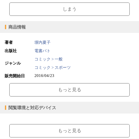
しまう
商品情報
著者
塀内夏子
出版社
電書バト
コミック > 一般
ジャンル
コミック > スポーツ
2016/04/23
販売開始日
46.92MB
ファイルサイズ
もっと見る
epub
ファイル形式
【販売形態】
購入
レンタル
閲覧環境と対応デバイス
商品価格（税込）
¥440
-
閲覧可能期間
無期限
-
【閲覧環境】
ブラウザビューア・PC版ConTenDoビューア・モバイルビューア
もっと見る