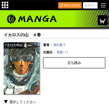
無料会員登録
ログイン
イカロスの山 ４巻
著者
：
塀内夏子
出版社
：
電書バト
立ち読み
選択してください