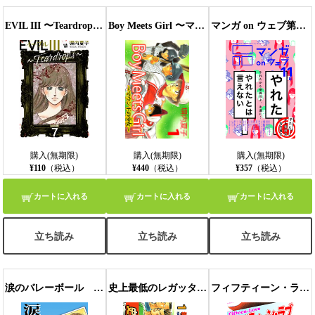
EVIL III 〜Teardrops〜 分冊版 7
Boy Meets Girl 〜マウンドの少女〜 １巻
マンガ on ウェブ第11号
購入(無期限)
購入(無期限)
購入(無期限)
¥110
（税込）
¥440
（税込）
¥357
（税込）
カートに入れる
カートに入れる
カートに入れる
立ち読み
立ち読み
立ち読み
涙のバレーボール １巻
史上最低のレガッタ １巻
フィフティーン・ラブ ４巻