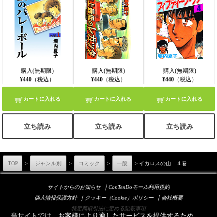
購入(無期限)
購入(無期限)
購入(無期限)
¥440
（税込）
¥440
（税込）
¥440
（税込）
カートに入れる
カートに入れる
カートに入れる
立ち読み
立ち読み
立ち読み
TOP
>
ジャンル別
>
コミック
>
一般
> イカロスの山 ４巻
｜
サイトからのお知らせ
ConTenDoモール利用規約
｜
｜
個人情報保護方針
クッキー（Cookie）ポリシー
会社概要
特定商取引法に定める記載事項
当サイトでは、お客様により適したサービスを提供するため、