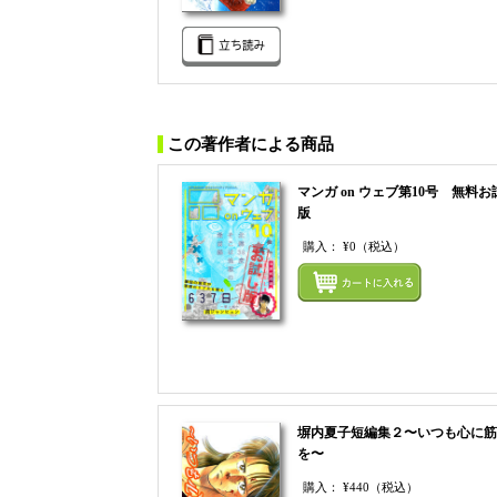
この著作者による商品
マンガ on ウェブ第10号 無料お
版
購入：
¥0
（税込）
塀内夏子短編集２〜いつも心に筋
を〜
購入：
¥440
（税込）