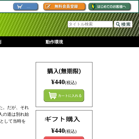
...
別
動作環境
¥440
(税込)
まとめ
た。だが、それ
人の道は別れ始
典として当時を
¥440
(税込)