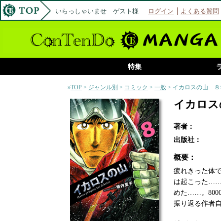
いらっしゃいませ ゲスト様
ログイン
よくある質問
特集
»
TOP
>
ジャンル別
>
コミック
>
一般
> イカロスの山 ８
イカロス
著者：
出版社：
概要：
疲れきった体
は起こった…
めた……。80
振り返る作者自