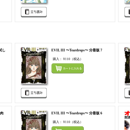
試し
EVIL III 〜Teardrops〜 分冊版 7
購入：
¥110
（税込）
まとめ
まとめてカートにいれる
肉
EVIL III 〜Teardrops〜 分冊版 6
購入：
¥110
（税込）
まとめ