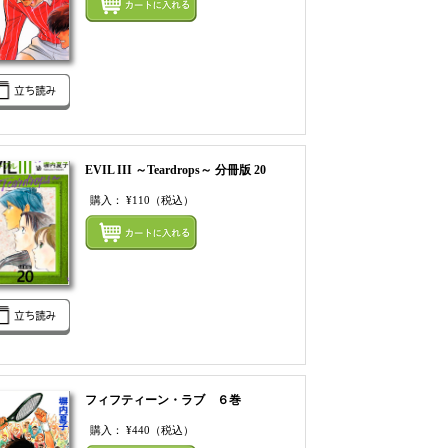
EVIL III ～Teardrops～ 分冊版 20
購入：
¥110
（税込）
てカートにいれる
まとめてカートにいれ
フィフティーン・ラブ ６巻
購入：
¥440
（税込）