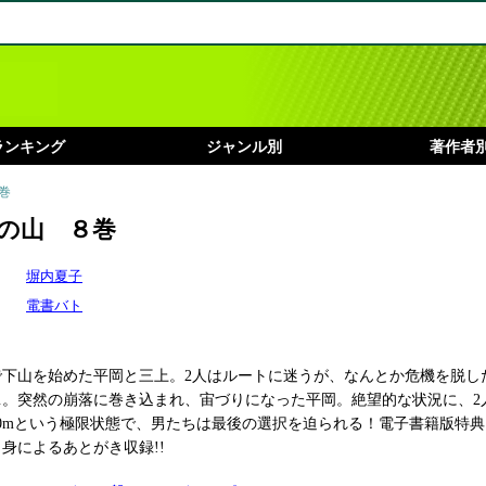
ランキング
ジャンル別
著作者
巻
の山 ８巻
塀内夏子
電書バト
で下山を始めた平岡と三上。2人はルートに迷うが、なんとか危機を脱し
…。突然の崩落に巻き込まれ、宙づりになった平岡。絶望的な状況に、2
00mという極限状態で、男たちは最後の選択を迫られる！電子書籍版特
身によるあとがき収録!!