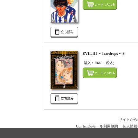
EVIL III ～Teardrops～ 3
購入：
¥660
（税込）
サイトか
ConTenDoモール利用規約
個人情報