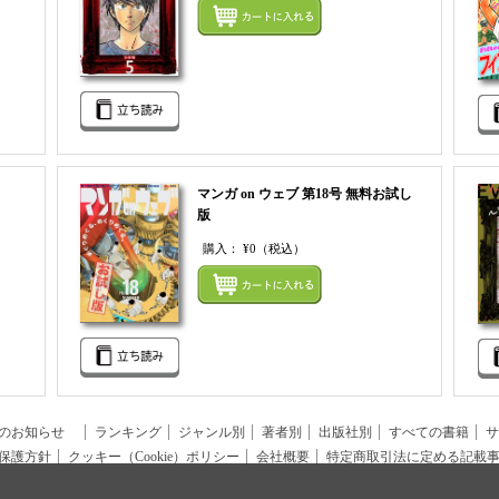
まとめてカートにいれる
まとめ
マンガ on ウェブ 第18号 無料お試し
版
購入：
¥0
（税込）
まとめてカートにいれる
まとめ
らのお知らせ
ランキング
ジャンル別
著者別
出版社別
すべての書籍
サ
保護方針
クッキー（Cookie）ポリシー
会社概要
特定商取引法に定める記載