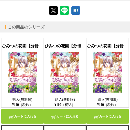
【ブラウザビューア】
この商品のシリーズ
【PC版ConTenDoビューア】
ひみつの花園【分冊版】 1話
ひみつの花園【分冊版】 2話
ひみつの花園【分冊版】 3話
【モバイルビューア】
購入(無期限)
購入(無期限)
購入(無期限)
¥110
（税込）
¥110
（税込）
¥110
（税込）
カートに入れる
カートに入れる
カートに入れる