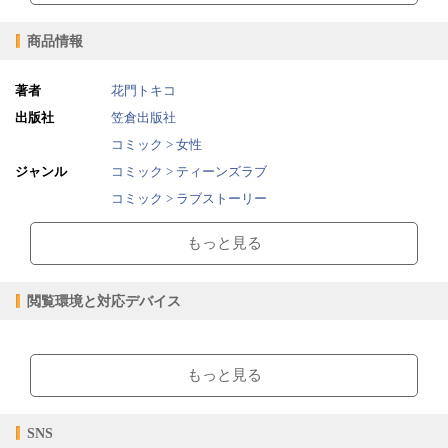
商品情報
著者
花門トキコ
出版社
笠倉出版社
コミック > 女性
ジャンル
コミック > ティーンズラブ
コミック > ラブストーリー
2022/02/24
販売開始日
もっと見る
17.64MB
ファイルサイズ
epub
ファイル形式
閲覧環境と対応デバイス
【販売形態】
購入
レンタル
商品価格（税込）
¥110
-
【閲覧環境】
閲覧可能期間
無期限
-
ブラウザビューア・PC版ConTenDoビューア・モバイルビューア
もっと見る
【対応デバイス】
SNS