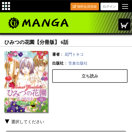
無料会員登録
ログイン
ひみつの花園【分冊版】 6話
著者
：
花門トキコ
出版社
：
笠倉出版社
立ち読み
選択してください