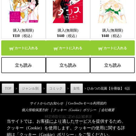
購入(無期限)
購入(無期限)
購入(無期限)
¥110
（税込）
¥440
（税込）
¥440
（税込）
カートに入れる
カートに入れる
カートに入れる
立ち読み
立ち読み
立ち読み
TOP
>
ジャンル別
>
コミック
>
女性
> ひみつの花園【分冊版】 6話
｜
サイトからのお知らせ
ConTenDoモール利用規約
｜
｜
個人情報保護方針
クッキー（Cookie）ポリシー
会社概要
特定商取引法に定める記載事項
当サイトでは、お客様により適したサービスを提供するため、
｜
著作権について
サイトマップ
クッキー（Cookie）を使用します。クッキーの使用に関する詳
細は「
クッキー（Cookie）ポリシー
」をご覧ください。