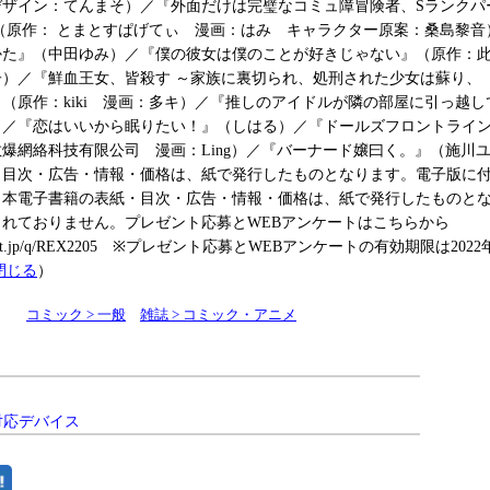
デザイン：てんまそ）／『外面だけは完璧なコミュ障冒険者、Sランクパ
（原作： とまとすぱげてぃ 漫画：はみ キャラクター原案：桑島黎音
かた』（中田ゆみ）／『僕の彼女は僕のことが好きじゃない』（原作：
子）／『鮮血王女、皆殺す ～家族に裏切られ、処刑された少女は蘇り、
（原作：kiki 漫画：多キ）／『推しのアイドルが隣の部屋に引っ越
）／『恋はいいから眠りたい！』（しはる）／『ドールズフロントライン
爆網絡科技有限公司 漫画：Ling）／『バーナード嬢曰く。』（施川
・目次・広告・情報・価格は、紙で発行したものとなります。電子版に
※本電子書籍の表紙・目次・広告・情報・価格は、紙で発行したものと
れておりません。プレゼント応募とWEBアンケートはこちらから
uestant.jp/q/REX2205 ※プレゼント応募とWEBアンケートの有効期限は2022年
閉じる
）
コミック > 一般
雑誌 > コミック・アニメ
対応デバイス