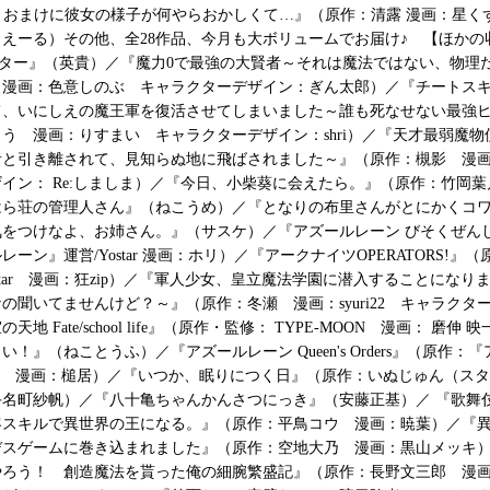
? おまけに彼女の様子が何やらおかしくて…』（原作：清露 漫画：星く
えーる）その他、全28作品、今月も大ボリュームでお届け♪ 【ほかの
スター』（英貴）／『魔力0で最強の大賢者～それは魔法ではない、物理
 漫画：色意しのぶ キャラクターデザイン：ぎん太郎）／『チートス
て、いにしえの魔王軍を復活させてしまいました～誰も死なせない最強
う 漫画：りすまい キャラクターデザイン：shri）／『天才最弱魔
者と引き離されて、見知らぬ地に飛ばされました～』（原作：槻影 漫
イン： Re:しましま）／『今日、小柴葵に会えたら。』（原作：竹岡
はら荘の管理人さん』（ねこうめ）／『となりの布里さんがとにかくコ
気をつけなよ、お姉さん。』（サスケ）／『アズールレーン びそくぜん
ーン』運営/Yostar 漫画：ホリ）／『アークナイツOPERATORS!』
ph/Yostar 漫画：狂zip）／『軍人少女、皇立魔法学園に潜入することにな
の聞いてませんけど？～』（原作：冬瀬 漫画：syuri22 キャラクタ
地 Fate/school life』（原作・監修： TYPE-MOON 漫画： 磨伸
！』（ねことうふ）／『アズールレーン Queen's Orders』（原作：
star 漫画：槌居）／『いつか、眠りにつく日』（原作：いぬじゅん（ス
手名町紗帆）／『八十亀ちゃんかんさつにっき』（安藤正基）／ 『歌舞
客スキルで異世界の王になる。』（原作：平鳥コウ 漫画：暁葉）／『
デスゲームに巻き込まれました』（原作：空地大乃 漫画：黒山メッキ
やろう！ 創造魔法を貰った俺の細腕繁盛記』（原作：長野文三郎 