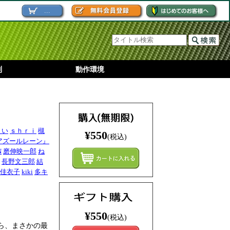
...
別
動作環境
まい
ｓｈｒｉ
槻
¥550
(税込)
アズールレーン』
N
磨伸映一郎
ね
まとめ
長野文三郎
結
佳衣子
kiki
多キ
¥550
(税込)
ら、まさかの最