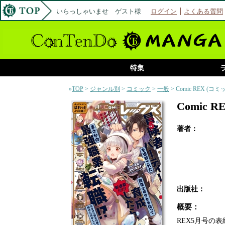
いらっしゃいませ ゲスト様
ログイン
よくある質問
特集
»
TOP
>
ジャンル別
>
コミック
>
一般
> Comic REX (
Comic 
著者：
出版社：
概要：
REX5月号の