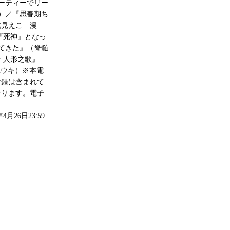
ーティーでリー
）／『思春期ち
此見えこ 漫
『死神』となっ
してきた』（脊髄
 人形之歌』
ユウキ）※本電
付録は含まれて
なります。電子
4月26日23:59