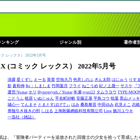
ランキング
ジャンル別
著作者
コミック レックス） 2022年5月号
REX (コミック レックス） 2022年5月号
清露
星くずし
えーる
英貴
空地大乃
色意しのぶ
ぎん太郎
はにゅう
りす
影
蒼和伸
Re：しましま
竹岡葉月
フライ
ねこうめ
紀ノ上晟一
サスケ
『
運営/Yostar
ホリ
Hypergryph／Yostar
冬瀬
syuri22
タムラヨウ
TYPE-MOO
ことうふ
槌居
いぬじゅん
手名町紗帆
安藤正基
平鳥コウ
暁葉
黒山メッキ
城心一
てんまそ
とまとすぱげてぃ
はみ
桑島黎音
中田ゆみ
此見えこ
志岐
脊髄引き抜きの刑
しはる
上海散爆網絡科技有限公司
Ling
施川ユウキ
一迅社（雑誌）
表紙は、『冒険者パーティーを追放された回復士の少女を拾って育成した