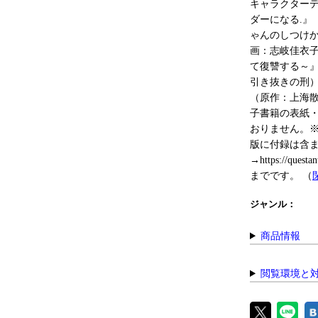
キャラクター
ダーになる.』
ゃんのしつけ
画：志岐佳衣
て復讐する～』
引き抜きの刑
（原作：上海散
子書籍の表紙
おりません。
版に付録は含ま
→https://q
までです。
（
ジャンル：
商品情報
閲覧環境と