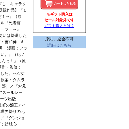
ずし キャラク
収録作品】『１
※ギフト購入は
だ！～』（原
セール対象外です
キル『死者蘇
ギフト購入とは？
ヒーラー～』
物使いは帰還した
原則、返金不可
画：蒼和伸 キ
詳細はこちら
葉月 漫画：フラ
ワい。』（紀ノ
しんっ！』（原
（原作・監修：
りました。～乙女
ー原案：タムラ
 映一郎）／『お兄
『アズールレー
ターツ出版
伎町の嬢王アイ
異世界帰りの元
）／『ダンジョ
漫画：結城心一