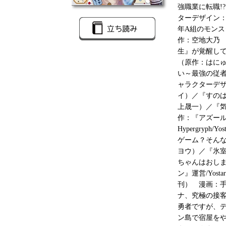
強職業に転職!
ターデザイン：
年A組のモン
作：空地大乃
生』が覚醒し
（原作：はにゅ
い～最強の従
ャラクターデザ
イ）／『すの
上晟一）／『
作：『アズールレ
Hypergry
ゲーム？そんな
ヨウ）／『氷室の天
ちゃんはおしまい
ン』運営/Yo
刊） 漫画：
ナ、究極の接
勇者ですが、
ン島で宿屋を