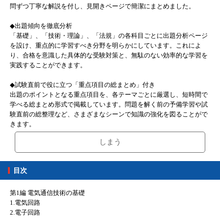
問ずつ丁寧な解説を付し、見開きページで簡潔にまとめました。
◆出題傾向を徹底分析
「基礎」、「技術・理論」、「法規」の各科目ごとに出題分析ページ
を設け、重点的に学習すべき分野を明らかにしています。これによ
り、合格を意識した具体的な受験対策と、無駄のない効率的な学習を
実践することができます。
◆試験直前で役に立つ「重点項目の総まとめ」付き
出題のポイントとなる重点項目を、各テーマごとに厳選し、短時間で
学べる総まとめ形式で掲載しています。問題を解く前の予備学習や試
験直前の総整理など、さまざまなシーンで知識の強化を図ることがで
きます。
しまう
目次
第1編 電気通信技術の基礎
1.電気回路
2.電子回路