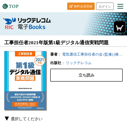
無料会員登録
ログイン
工事担任者2021年版第1級デジタル通信実戦問題
著者
：
電気通信工事担任者の会 (監修)
(株)リックテレコム書籍出版部 (編集)
出版社
：
リックテレコム
立ち読み
選択してください