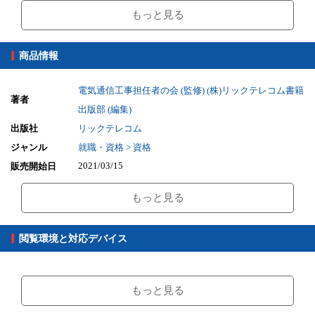
3.論理回路
もっと見る
4.伝送理論
5.伝送技術
商品情報
第2編 端末設備の接続のための技術及び理論
1.端末設備の技術
2.ネットワークの技術
電気通信工事担任者の会 (監修)
(株)リックテレコム書籍
著者
3.情報セキュリティの技術
出版部 (編集)
4.接続工事の技術及び施工管理(I)
出版社
リックテレコム
5.接続工事の技術及び施工管理(II)
ジャンル
就職・資格 > 資格
第3編 端末設備の接続に関する法規
2021/03/15
販売開始日
1.電気通信事業法
101.25MB
ファイルサイズ
2.工担者規則、認定等規則、有線電気通信法
もっと見る
3.端末設備等規則(I)
epub
ファイル形式
4.端末設備等規則(II)
【販売形態】
5.有線電気通信設備令、不正アクセス禁止法、電子署名法
購入
レンタル
閲覧環境と対応デバイス
商品価格（税込）
¥2,860
-
閲覧可能期間
無期限
-
【閲覧環境】
ブラウザビューア・PC版ConTenDoビューア・モバイルビューア
もっと見る