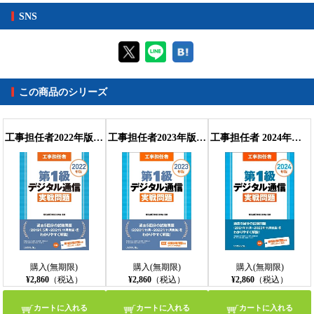
【対応デバイス】
SNS
【ブラウザビューア】
この商品のシリーズ
【PC版ConTenDoビューア】
工事担任者2022年版第1級デジタル通信実戦問題
工事担任者2023年版第1級デジタル通信実戦問題
工事担任者 2024年版 第1級デジタル通信実戦問題
【モバイルビューア】
購入(無期限)
購入(無期限)
購入(無期限)
¥2,860
（税込）
¥2,860
（税込）
¥2,860
（税込）
カートに入れる
カートに入れる
カートに入れる