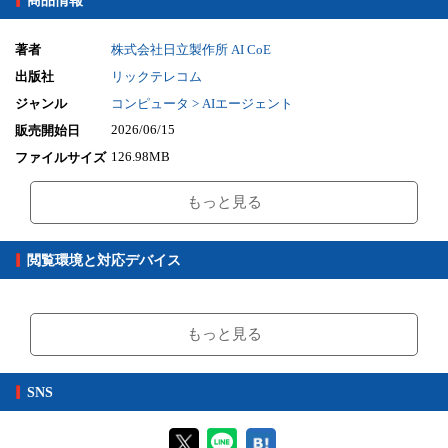
商品情報
第2章 フィジカルAIの基盤技術とアーキテクチャ
2.1 フィジカルAIの基礎技術
2.2 ロボット基盤モデル
著者
株式会社日立製作所 AI CoE
2.3 世界基盤モデル
出版社
リックテレコム
2.4 デジタルツインとシミュレーション
ジャンル
コンピュータ > AIエージェント
2.5 フィジカルAIの社会実装と全体設計
2026/06/15
販売開始日
第3章 産業分野に見るフィジカルAIの活用事例
126.98MB
ファイルサイズ
3.1 製造業におけるフィジカルAIの活用
epub
ファイル形式
3.2 物流分野でのフィジカルAIの活用
もっと見る
3.3 フィジカルAIの例：自動車の自動運転
【販売形態】
3.4 鉄道分野におけるフィジカルAIの活用
購入
レンタル
3.5 電力分野におけるフィジカルAIの活用
商品価格（税込）
¥3,300
-
閲覧環境と対応デバイス
3.6 日立のフィジカルAIの取り組み：Naivy
閲覧可能期間
無期限
-
【閲覧環境】
第4章 今後の展望
4.1 技術トレンドの動向
ブラウザビューア・PC版ConTenDoビューア・モバイルビューア
もっと見る
4.2 産業活用での将来展望
【対応デバイス】
SNS
【ブラウザビューア】