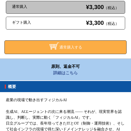
¥3,300
通常購入
（税込）
¥3,300
ギフト購入
（税込）
通常購入する
原則、返金不可
詳細はこちら
概要
産業の現場で動き出すフィジカルAI
生成AI、AIエージェントの次に来る潮流 ―― それが、現実世界を認
識し、判断し、実際に動く「フィジカルAI」です。
日立グループでは、長年培ってきたITとOT（制御・運用技術）、そし
て社会インフラの現場で得た深いドメインナレッジを融合させ、AI