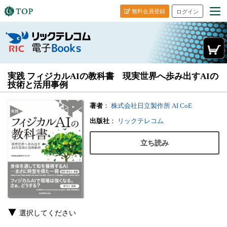
無料会員登録
ログイン
実践 フィジカルAIの教科書 現実世界へ歩み出すAIの
技術と活用事例
著者
：
株式会社日立製作所 AI CoE
出版社
：
リックテレコム
立ち読み
選択してください