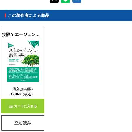
この著作者による商品
【PC版ConTenDoビューア】
実践AIエージェントの教科書 構築技術と豊富な活用事例で学ぶ
【モバイルビューア】
購入(無期限)
¥2,860
（税込）
カートに入れる
立ち読み