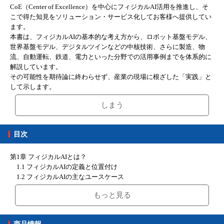
CoE（Center of Excellence）を中心にフィジカルAI活用を推進し、そ
こで得た知見をソリューション・サービス化してお客様へ提供してい
ます。
本書は、フィジカルAIの基本的な考え方から、ロボット基盤モデル、
世界基盤モデル、デジタルツインなどの中核技術、さらに製造、物
流、自動運転、鉄道、電力といった分野での活用事例までを体系的に
解説しています。
その可能性を期待論に終わらせず、産業の現場に根ざした「実践」と
して示します。
しまう
目次
第1章 フィジカルAIとは？
1.1 フィジカルAIの定義と位置付け
1.2 フィジカルAIの主なユースケース
1.3 各テック企業の取り組み
もっと見る
1.4 日立の取り組み：HMAX
1.5 フィジカルAIのセキュリティや安全性