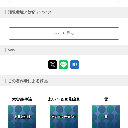
1.00MB
ファイルサイズ
閲覧環境と対応デバイス
epub
ファイル形式
【販売形態】
【閲覧環境】
購入
レンタル
ブラウザビューア・PC版ConTenDoビューア・モバイルビューア
商品価格（税込）
¥0
-
もっと見る
閲覧可能期間
無期限
-
【対応デバイス】
SNS
【ブラウザビューア】
この著作者による商品
【PC版ConTenDoビューア】
木曽義仲論
老いたる素戔嗚尊
雪
【モバイルビューア】