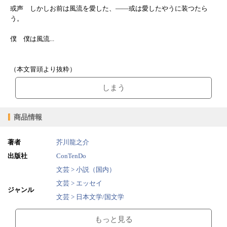
或声 しかしお前は風流を愛した、――或は愛したやうに装つたら
う。
僕 僕は風流...
（本文冒頭より抜粋）
しまう
商品情報
著者
芥川龍之介
出版社
ConTenDo
文芸 > 小説（国内）
文芸 > エッセイ
ジャンル
文芸 > 日本文学/国文学
無料文庫 > 無料文庫
もっと見る
2015/02/01
販売開始日