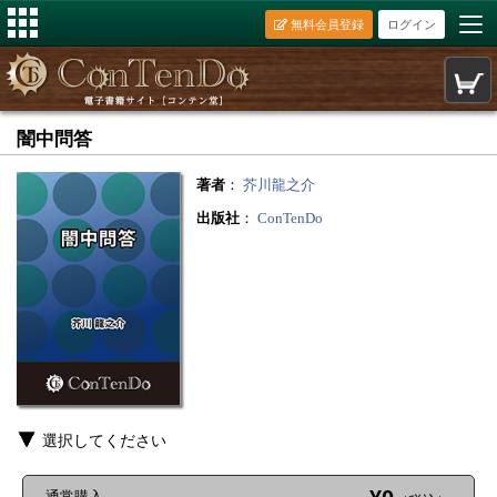
無料会員登録
ログイン
闇中問答
著者
：
芥川龍之介
出版社
：
ConTenDo
選択してください
通常購入