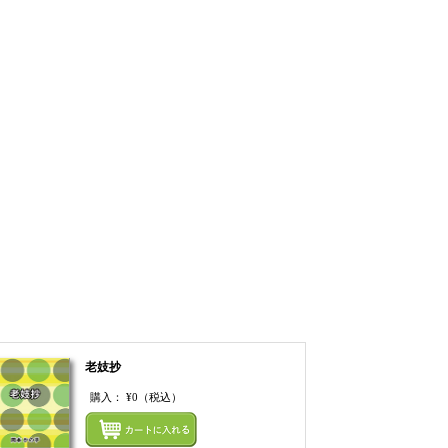
老妓抄
購入：
¥0
（税込）
てカートにいれる
まとめてカートにいれ