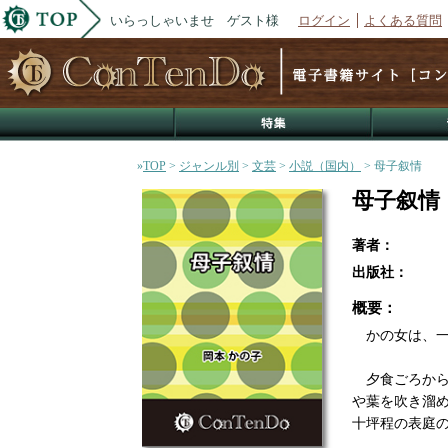
いらっしゃいませ ゲスト様
ログイン
よくある質問
»
TOP
>
ジャンル別
>
文芸
>
小説（国内）
> 母子叙情
母子叙情
著者：
出版社：
概要：
かの女は、一
夕食ごろから
や葉を吹き溜
十坪程の表庭の