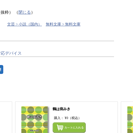
り抜粋）
（
閉じる
）
文芸 > 小説（国内）
無料文庫 > 無料文庫
対応デバイス
鶴は病みき
購入：
¥0
（税込）
まとめてカートにいれる
まとめ