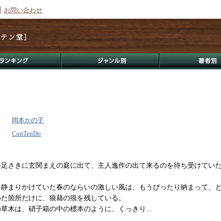
お問い合わせ
岡本かの子
ConTenDo
足さきに玄関まえの庭に出て、主人逸作の出て来るのを待ち受けてい
静まりかけていた春のならいの激しい風は、もうぴったり納まって、
めた箇所だけに、狼藉の痕を残している。
草木は、硝子箱の中の標本のように、くっきり...