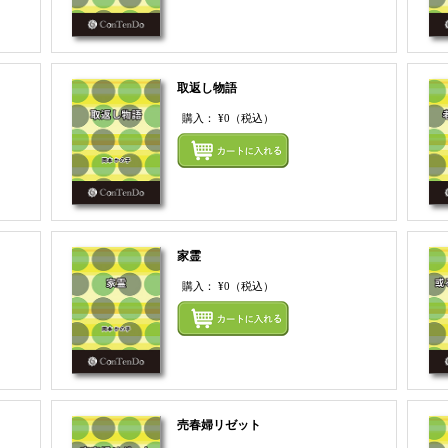
取返し物語
購入：
¥0
（税込）
まとめてカートにいれる
まとめ
家霊
購入：
¥0
（税込）
まとめてカートにいれる
まとめ
売春婦リゼット