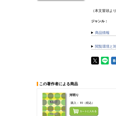
（本文冒頭よ
ジャンル：
商品情報
閲覧環境と
この著作者による商品
河明り
購入：
¥0
（税込）