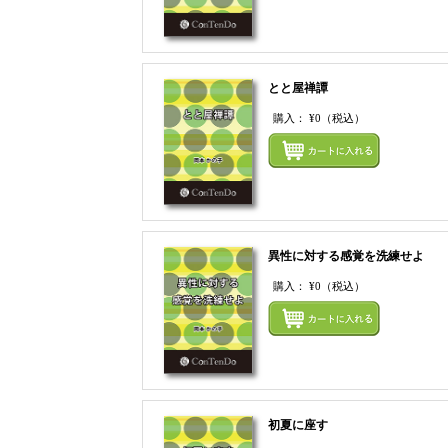
とと屋禅譚
購入：
¥0
（税込）
異性に対する感覚を洗練せよ
購入：
¥0
（税込）
初夏に座す