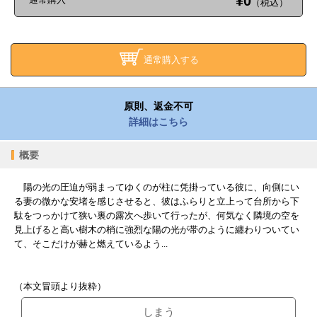
¥0
（税込）
通常購入する
原則、返金不可
詳細はこちら
概要
陽の光の圧迫が弱まってゆくのが柱に凭掛っている彼に、向側にい
る妻の微かな安堵を感じさせると、彼はふらりと立上って台所から下
駄をつっかけて狭い裏の露次へ歩いて行ったが、何気なく隣境の空を
見上げると高い樹木の梢に強烈な陽の光が帯のように纏わりついてい
て、そこだけが赫と燃えているよう...
（本文冒頭より抜粋）
しまう