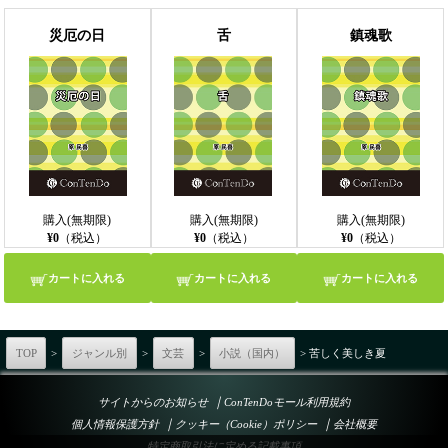
災厄の日
舌
鎮魂歌
購入(無期限)
購入(無期限)
購入(無期限)
¥0
（税込）
¥0
（税込）
¥0
（税込）
カートに入れる
カートに入れる
カートに入れる
TOP
>
ジャンル別
>
文芸
>
小説（国内）
> 苦しく美しき夏
｜
サイトからのお知らせ
ConTenDoモール利用規約
｜
｜
個人情報保護方針
クッキー（Cookie）ポリシー
会社概要
特定商取引法に定める記載事項