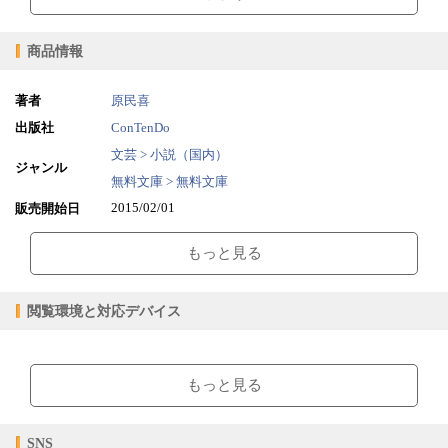
商品情報
著者
原民喜
出版社
ConTenDo
文芸 > 小説（国内）
ジャンル
無料文庫 > 無料文庫
2015/02/01
販売開始日
0.99MB
ファイルサイズ
もっと見る
epub
ファイル形式
【販売形態】
購入
レンタル
閲覧環境と対応デバイス
商品価格（税込）
¥0
-
閲覧可能期間
無期限
-
【閲覧環境】
ブラウザビューア・PC版ConTenDoビューア・モバイルビューア
もっと見る
【対応デバイス】
SNS