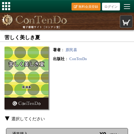
無料会員登録
ログイン
苦しく美しき夏
著者
：
原民喜
出版社
：
ConTenDo
選択してください
通常購入