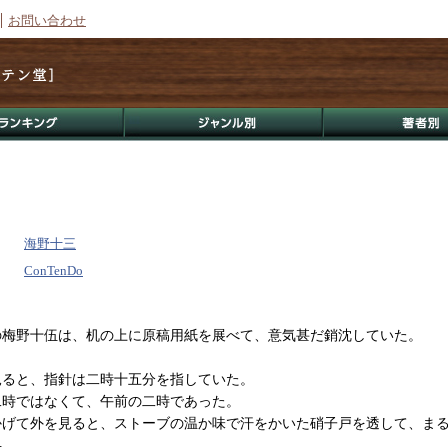
お問い合わせ
海野十三
ConTenDo
梅野十伍は、机の上に原稿用紙を展べて、意気甚だ銷沈していた。
ると、指針は二時十五分を指していた。
二時ではなくて、午前の二時であった。
かげて外を見ると、ストーブの温か味で汗をかいた硝子戸を透して、ま
..