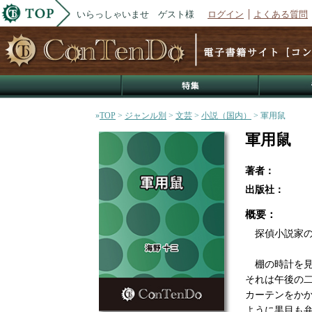
いらっしゃいませ ゲスト様
ログイン
よくある質問
»
TOP
>
ジャンル別
>
文芸
>
小説（国内）
> 軍用鼠
軍用鼠
著者：
出版社：
概要：
探偵小説家の
棚の時計を見
それは午後の
カーテンをか
ように黒目も弁.