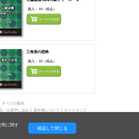
購入：
¥0
（税込）
てカートにいれる
まとめてカートにいれ
三角形の恐怖
購入：
¥0
（税込）
てカートにいれる
まとめてカートにいれ
すべての書籍
化・出展申し込み
著作権について
サイトマップ
使用に関す
確認して閉じる