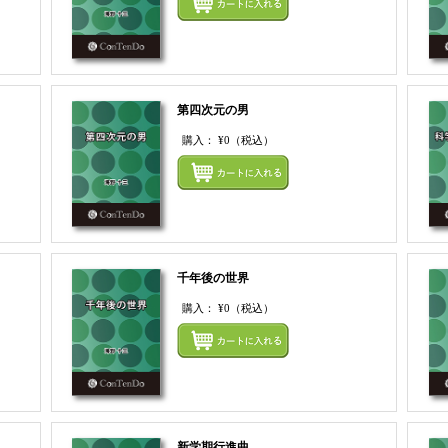
第四次元の男
購入：
¥0
（税込）
まとめてカートにいれる
まとめ
千年後の世界
購入：
¥0
（税込）
まとめてカートにいれる
まとめ
新学期行進曲