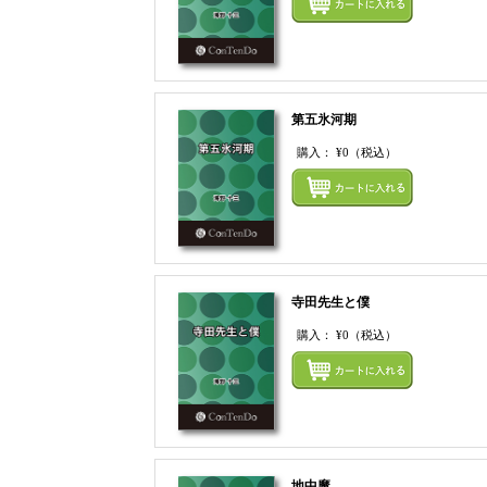
第五氷河期
購入：
¥0
（税込）
寺田先生と僕
購入：
¥0
（税込）
地中魔