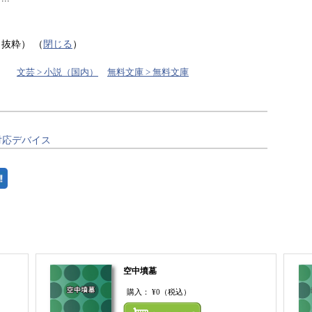
り抜粋）
（
閉じる
）
文芸 > 小説（国内）
無料文庫 > 無料文庫
対応デバイス
空中墳墓
購入：
¥0
（税込）
まとめてカートにいれる
まとめ