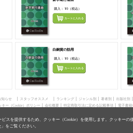
購入：
¥0
（税込）
まとめてカートにいれる
まとめ
白銅貨の効用
購入：
¥0
（税込）
まとめてカートにいれる
まとめ
お知らせ
スタッフオススメ
ランキング
ジャンル別
著者別
出版社別
ッキー（Cookie）ポリシー
会社概要
特定商取引法に定める記載事項
電子書籍
ビスを提供するため、クッキー（Cookie）を使用します。クッキーの
ー
」をご覧ください。