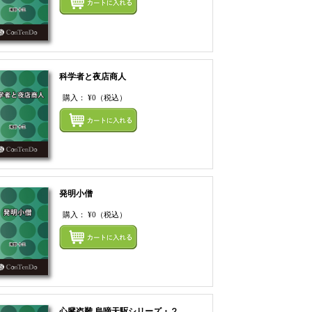
科学者と夜店商人
購入：
¥0
（税込）
てカートにいれる
まとめてカートにいれ
発明小僧
購入：
¥0
（税込）
てカートにいれる
まとめてカートにいれ
心臓盗難 烏啼天駆シリーズ・２