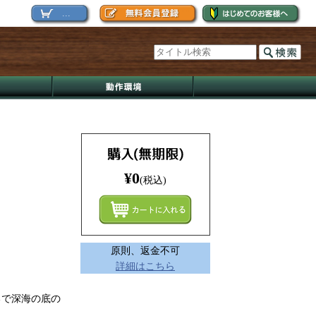
...
¥0
(税込)
まとめ
原則、返金不可
詳細はこちら
るで深海の底の