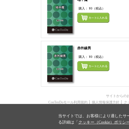
購入：
¥0
（税込）
赤外線男
購入：
¥0
（税込）
サイトからの
ConTenDoモール利用規約
個人情報保護方針
ク
当サイトでは、お客様により適したサー
る詳細は「
クッキー（Cookie）ポリシ