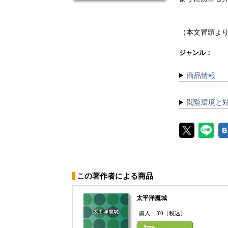
（本文冒頭よ
ジャンル：
商品情報
閲覧環境と
この著作者による商品
太平洋魔城
購入：
¥0
（税込）