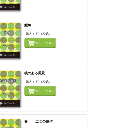
鯉魚
購入：
¥0
（税込）
てカートにいれる
まとめてカートにいれ
桃のある風景
購入：
¥0
（税込）
てカートにいれる
まとめてカートにいれ
春 ――二つの連作――