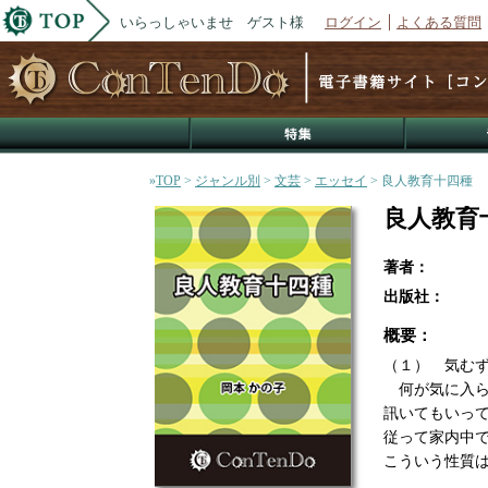
いらっしゃいませ ゲスト様
ログイン
よくある質問
»
TOP
>
ジャンル別
>
文芸
>
エッセイ
> 良人教育十四種
良人教育
著者：
出版社：
概要：
（１） 気む
何が気に入ら
訊いてもいっ
従って家内中
こういう性質は