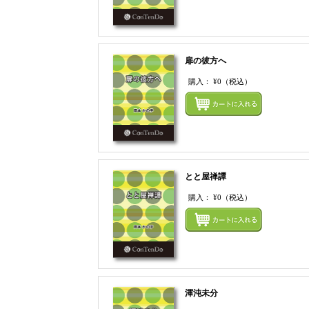
扉の彼方へ
購入：
¥0
（税込）
とと屋禅譚
購入：
¥0
（税込）
渾沌未分