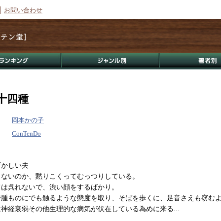
お問い合わせ
十四種
岡本かの子
ConTenDo
ずかしい夫
ないのか、黙りこくってむっつりしている。
ては呉れないで、渋い顔をするばかり。
で腫ものにでも触るような態度を取り、そばを歩くに、足音さえも窃む
神経衰弱その他生理的な病気が伏在している為めに来る...