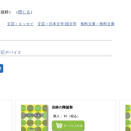
り抜粋）
（
閉じる
）
文芸 > エッセイ
文芸 > 日本文学/国文学
無料文庫 > 無料文庫
対応デバイス
伯林の降誕祭
購入：
¥0
（税込）
まとめてカートにいれる
まとめ