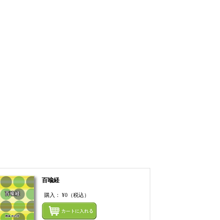
百喩経
購入：
¥0
（税込）
てカートにいれる
まとめてカートにいれ