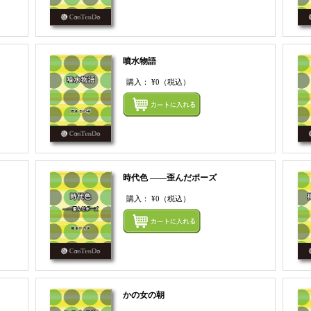
噴水物語
購入：
¥0
（税込）
まとめてカートにいれる
まとめ
時代色 ――歪んだポーズ
購入：
¥0
（税込）
まとめてカートにいれる
まとめ
かの女の朝