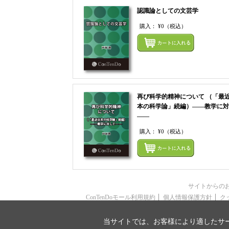
認識論としての文芸学
購入：
¥0
（税込）
再び科学的精神について （「最
本の科学論」続編）――教学に対
――
購入：
¥0
（税込）
サイトからの
ConTenDoモール利用規約
個人情報保護方針
ク
当サイトでは、お客様により適したサー