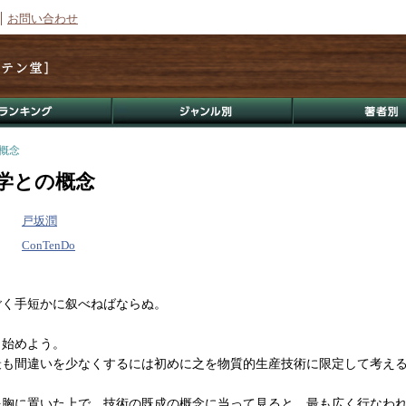
お問い合わせ
概念
学との概念
戸坂潤
ConTenDo
く手短かに叙べねばならぬ。
始めよう。
最も間違いを少なくするには初めに之を物質的生産技術に限定して考え
を胸に置いた上で、技術の既成の概念に当って見ると、最も広く行なわ