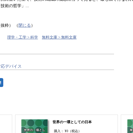
技術の哲学」...
り抜粋）
（
閉じる
）
理学・工学 > 科学
無料文庫 > 無料文庫
対応デバイス
世界の一環としての日本
購入：
¥0
（税込）