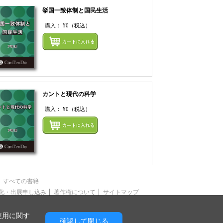
挙国一致体制と国民生活
購入：
¥0
（税込）
てカートにいれる
まとめてカートにいれ
カントと現代の科学
購入：
¥0
（税込）
てカートにいれる
まとめてカートにいれ
すべての書籍
化・出展申し込み
著作権について
サイトマップ
使用に関す
確認して閉じる