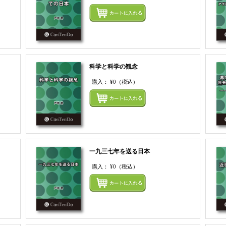
まとめてカートにいれる
まとめ
科学と科学の観念
購入：
¥0
（税込）
まとめてカートにいれる
まとめ
一九三七年を送る日本
購入：
¥0
（税込）
まとめてカートにいれる
まとめ