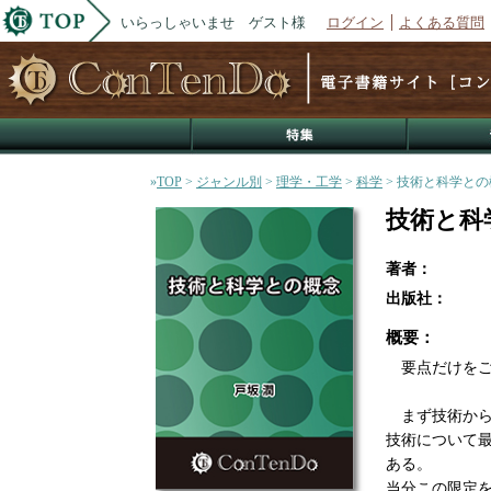
いらっしゃいませ ゲスト様
ログイン
よくある質問
»
TOP
>
ジャンル別
>
理学・工学
>
科学
> 技術と科学との
技術と科
著者：
出版社：
概要：
要点だけをご
まず技術から
技術について
ある。
当分この限定