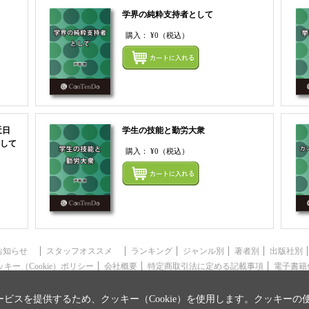
学界の純粋支持者として
購入：
¥0
（税込）
まとめてカートにいれる
まとめ
近日
学生の技能と勤労大衆
して
購入：
¥0
（税込）
まとめ
まとめてカートにいれる
お知らせ
スタッフオススメ
ランキング
ジャンル別
著者別
出版社別
ッキー（Cookie）ポリシー
会社概要
特定商取引法に定める記載事項
電子書籍
ビスを提供するため、クッキー（Cookie）を使用します。クッキーの