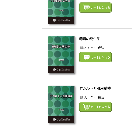
範疇の発生学
購入：
¥0
（税込）
デカルトと引用精神
購入：
¥0
（税込）