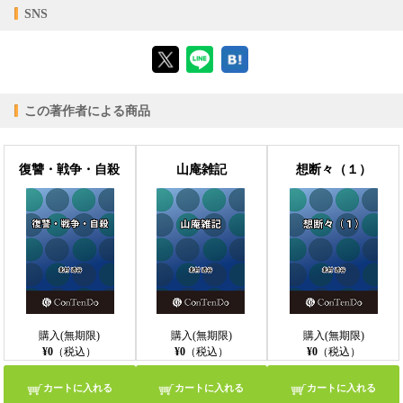
【対応デバイス】
SNS
【ブラウザビューア】
この著作者による商品
【PC版ConTenDoビューア】
復讐・戦争・自殺
山庵雑記
想断々（１）
【モバイルビューア】
購入(無期限)
購入(無期限)
購入(無期限)
¥0
（税込）
¥0
（税込）
¥0
（税込）
カートに入れる
カートに入れる
カートに入れる