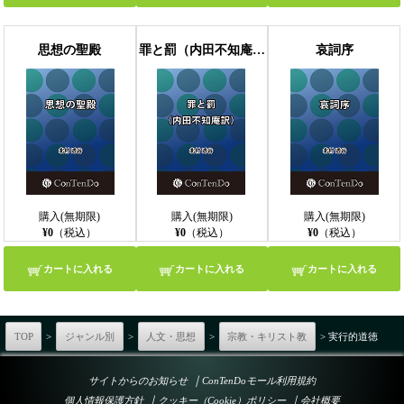
思想の聖殿
罪と罰（内田不知庵訳）
哀詞序
購入(無期限)
購入(無期限)
購入(無期限)
¥0
（税込）
¥0
（税込）
¥0
（税込）
カートに入れる
カートに入れる
カートに入れる
TOP
>
ジャンル別
>
人文・思想
>
宗教・キリスト教
> 実行的道徳
｜
サイトからのお知らせ
ConTenDoモール利用規約
｜
｜
個人情報保護方針
クッキー（Cookie）ポリシー
会社概要