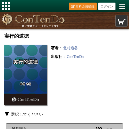
無料会員登録
ログイン
実行的道徳
著者
：
北村透谷
出版社
：
ConTenDo
選択してください
通常購入