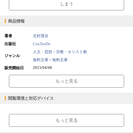
しまう
商品情報
著者
北村透谷
出版社
ConTenDo
人文・思想 > 宗教・キリスト教
ジャンル
無料文庫 > 無料文庫
2015/04/08
販売開始日
1.03MB
ファイルサイズ
もっと見る
epub
ファイル形式
【販売形態】
購入
レンタル
閲覧環境と対応デバイス
商品価格（税込）
¥0
-
閲覧可能期間
無期限
-
【閲覧環境】
ブラウザビューア・PC版ConTenDoビューア・モバイルビューア
もっと見る