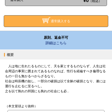
¥0
（税込）
通常購入する
原則、返金不可
詳細はこちら
概要
人は地に生れたるものにして、天を家とするものならず、人生は社
会周辺の事実に囲まれてあるものなれば、性行を経綸すべき倫理なる
もの一日も無かるべからざるなり。
社会は時辰機の如し、一部分の破損は以て全躰の破損となり、遂には
運行を止むるに至るべし。
之を以て孰れの邦国にも孰れの社会にも必...
（本文冒頭より抜粋）