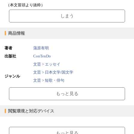
（本文冒頭より抜粋）
しまう
商品情報
著者
蒲原有明
出版社
ConTenDo
文芸 > エッセイ
文芸 > 日本文学/国文学
ジャンル
文芸 > 短歌・俳句
無料文庫 > 無料文庫
もっと見る
2015/05/20
販売開始日
1.38MB
ファイルサイズ
閲覧環境と対応デバイス
epub
ファイル形式
【販売形態】
【閲覧環境】
購入
レンタル
ブラウザビューア・PC版ConTenDoビューア・モバイルビューア
商品価格（税込）
¥0
-
もっと見る