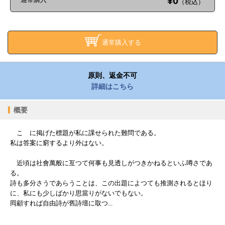
¥0
（税込）
通常購入する
原則、返金不可
詳細はこちら
概要
こゝに掲げた標題が私に課せられた難問である。
私は答案に窮するより外はない。
近頃は社會萬般に亙つて何事も見透しがつきかねるといふ噂さであ
る。
詩も多分さうであらうことは、この出題によつても推測されるとほり
に、私にも少しばかり思當りがないでもない。
囘顧すれば自由詩が舊詩壇に取つ...