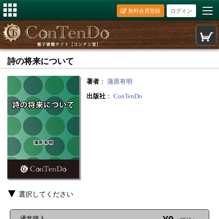
無料会員登録
ログイン
詩の将来について
著者
：
蒲原有明
出版社
：
ConTenDo
選択してください
通常購入