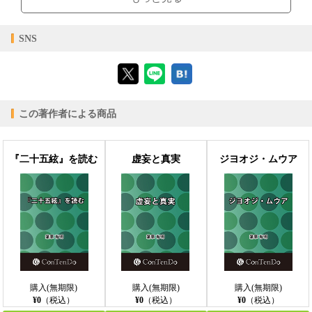
閲覧可能期間
無期限
-
【対応デバイス】
SNS
【ブラウザビューア】
この著作者による商品
【PC版ConTenDoビューア】
『二十五絃』を読む
虚妄と真実
ジヨオジ・ムウア
【モバイルビューア】
購入(無期限)
購入(無期限)
購入(無期限)
¥0
（税込）
¥0
（税込）
¥0
（税込）