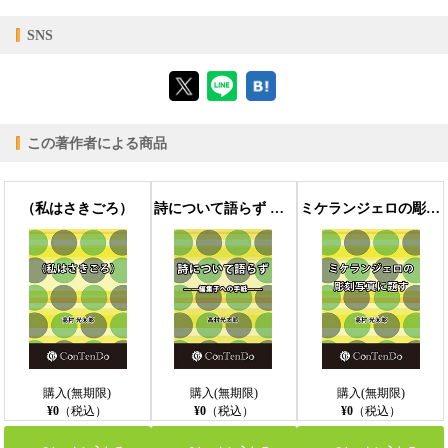
【対応デバイス】
SNS
【ブラウザビューア】
この著作者による商品
【PC版ConTenDoビューア】
（私はさきごろ）
詩について語らず ――編集子への手紙――
ミケランジェロの彫刻写真に題す
【モバイルビューア】
購入(無期限)
購入(無期限)
購入(無期限)
¥0
（税込）
¥0
（税込）
¥0
（税込）