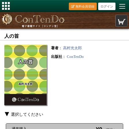
無料会員登録
ログイン
人の首
著者
：
高村光太郎
出版社
：
ConTenDo
選択してください
通常購入