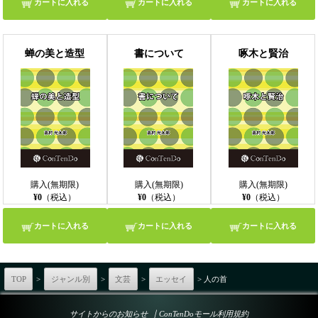
カートに入れる
カートに入れる
カートに入れる
蝉の美と造型
書について
啄木と賢治
購入(無期限)
購入(無期限)
購入(無期限)
¥0
（税込）
¥0
（税込）
¥0
（税込）
カートに入れる
カートに入れる
カートに入れる
TOP
>
ジャンル別
>
文芸
>
エッセイ
> 人の首
｜
サイトからのお知らせ
ConTenDoモール利用規約