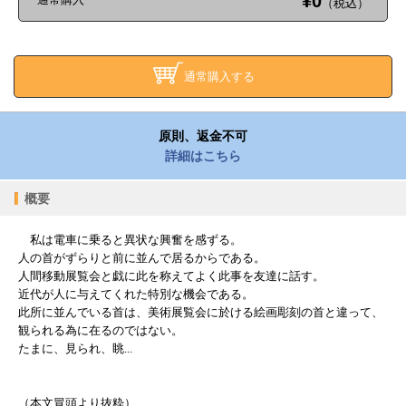
¥0
（税込）
通常購入する
原則、返金不可
詳細はこちら
概要
私は電車に乗ると異状な興奮を感ずる。
人の首がずらりと前に並んで居るからである。
人間移動展覧会と戯に此を称えてよく此事を友達に話す。
近代が人に与えてくれた特別な機会である。
此所に並んでいる首は、美術展覧会に於ける絵画彫刻の首と違って、
観られる為に在るのではない。
たまに、見られ、眺...
（本文冒頭より抜粋）