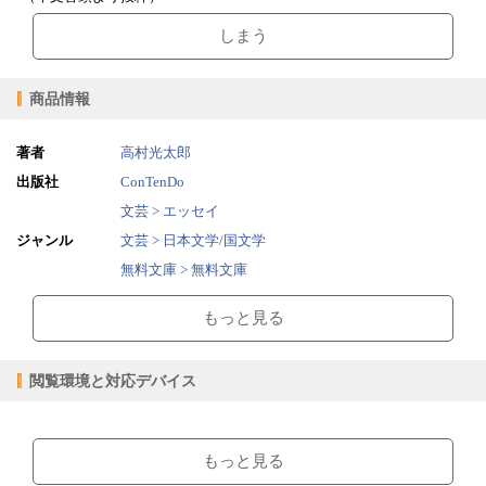
しまう
商品情報
著者
高村光太郎
出版社
ConTenDo
文芸 > エッセイ
ジャンル
文芸 > 日本文学/国文学
無料文庫 > 無料文庫
2015/07/01
販売開始日
もっと見る
0.94MB
ファイルサイズ
epub
ファイル形式
閲覧環境と対応デバイス
【販売形態】
購入
レンタル
商品価格（税込）
¥0
-
【閲覧環境】
閲覧可能期間
無期限
-
ブラウザビューア・PC版ConTenDoビューア・モバイルビューア
もっと見る