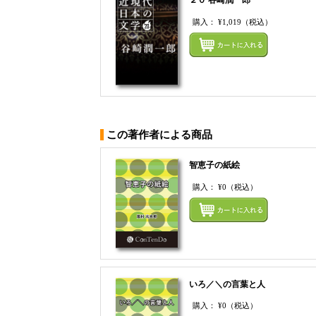
２０ 谷崎潤一郎
購入：
¥1,019
（税込）
この著作者による商品
智恵子の紙絵
購入：
¥0
（税込）
いろ／＼の言葉と人
購入：
¥0
（税込）