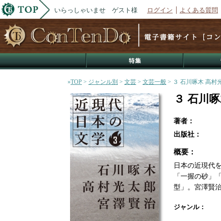
いらっしゃいませ ゲスト様
ログイン
よくある質問
»
TOP
>
ジャンル別
>
文芸
>
文芸一般
> ３ 石川啄木 高村
３ 石川啄
著者：
出版社：
概要：
日本の近現代
「一握の砂」
型」。宮澤賢
ジャンル：