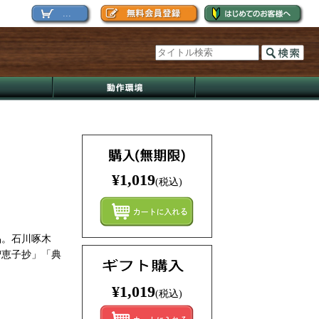
...
¥1,019
(税込)
まとめ
品。石川啄木
智恵子抄」「典
¥1,019
(税込)