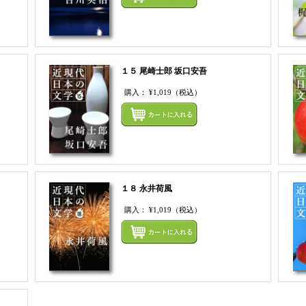
１５ 尾崎士郎 坂口安吾
購入：
¥1,019
（税込）
まとめてカートにいれる
まとめ
１８ 永井荷風
購入：
¥1,019
（税込）
まとめてカートにいれる
まとめ