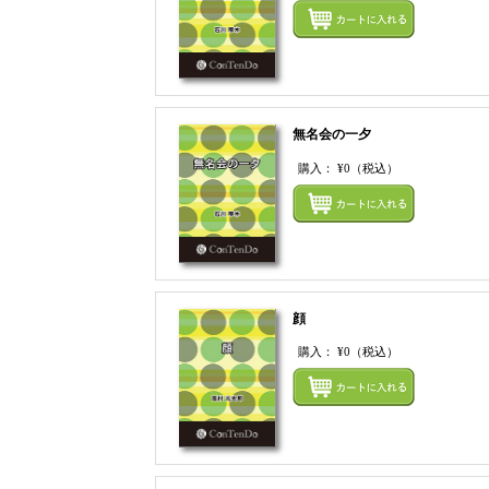
無名会の一夕
購入：
¥0
（税込）
顔
購入：
¥0
（税込）