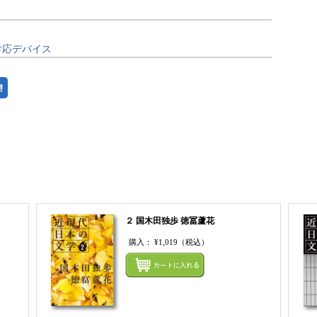
対応デバイス
まとめてカートにいれる
２ 国木田独歩 徳冨蘆花
購入：
¥1,019
（税込）
まとめてカートにいれる
まとめ