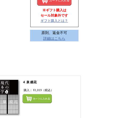
※ギフト購入は
セール対象外です
ギフト購入とは？
原則、返金不可
詳細はこちら
４ 泉 鏡花
購入：
¥1,019
（税込）
てカートにいれる
まとめてカートにいれ