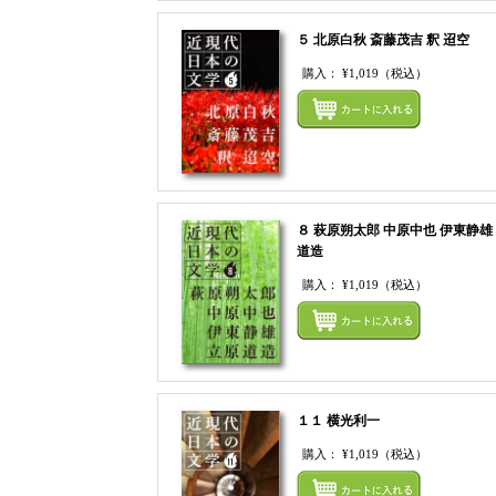
５ 北原白秋 斎藤茂吉 釈 迢空
購入：
¥1,019
（税込）
８ 萩原朔太郎 中原中也 伊東静雄
道造
購入：
¥1,019
（税込）
１１ 横光利一
購入：
¥1,019
（税込）