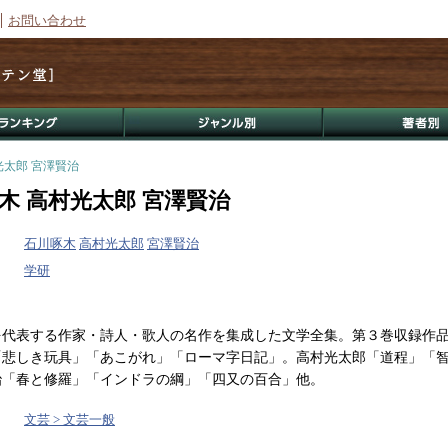
お問い合わせ
光太郎 宮澤賢治
木 高村光太郎 宮澤賢治
石川啄木
高村光太郎
宮澤賢治
学研
を代表する作家・詩人・歌人の名作を集成した文学全集。第３巻収録作
「悲しき玩具」「あこがれ」「ローマ字日記」。高村光太郎「道程」「
治「春と修羅」「インドラの綱」「四又の百合」他。
文芸 > 文芸一般