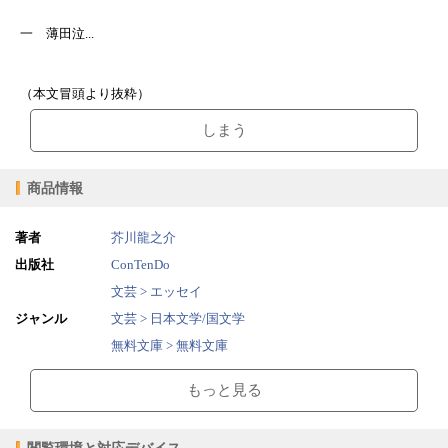
一 薄田泣...
（本文冒頭より抜粋）
しまう
商品情報
著者
芥川龍之介
出版社
ConTenDo
文芸 > エッセイ
ジャンル
文芸 > 日本文学/国文学
無料文庫 > 無料文庫
2016/08/12
販売開始日
もっと見る
0.73MB
ファイルサイズ
epub
ファイル形式