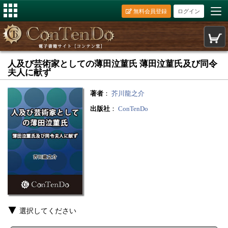
無料会員登録
ログイン
人及び芸術家としての薄田泣菫氏 薄田泣菫氏及び同令
夫人に献ず
著者
：
芥川龍之介
出版社
：
ConTenDo
選択してください