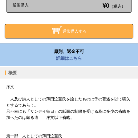
¥0
通常購入
（税込）
通常購入する
原則、返金不可
詳細はこちら
概要
序文
人及び詩人としての薄田泣菫氏を論じたものは予の著述を以て嚆矢
とするであらう。
只不幸にも「サンデイ毎日」の紙面の制限を受ける為に多少の省略を
加へたのは頗る遺――序文以下省略。
第一部 人としての薄田泣菫氏