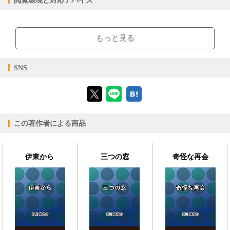
閲覧環境と対応デバイス
【販売形態】
購入
レンタル
商品価格（税込）
¥0
-
【閲覧環境】
閲覧可能期間
無期限
-
ブラウザビューア・PC版ConTenDoビューア・モバイルビューア
もっと見る
【対応デバイス】
SNS
【ブラウザビューア】
この著作者による商品
【PC版ConTenDoビューア】
伊東から
三つの窓
奇怪な再会
【モバイルビューア】